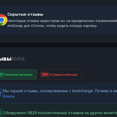
Скрытые отзывы
Некоторые отзывы недоступны из-за юридических ограничений
AntiSwap для Chrome, чтобы видеть полную картину.
ывы
10414
Положительных
Отрицательных
9
585
Мы скрыли отзывы, скопированные с bestchange. Почему и 
блоге
.
Обнаружено 9829 положительных отзывов на других монито