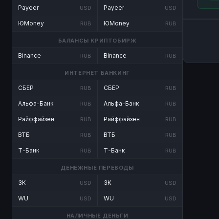
Payeer
Payeer
USD
USD
ЮMoney
ЮMoney
RUB
RUB
БАЛАНСЫ КРИПТОБИРЖ
Binance
Binance
RUB
RUB
ИНТЕРНЕТ БАНКИНГ
СБЕР
СБЕР
RUB
RUB
Альфа-Банк
Альфа-Банк
RUB
RUB
Райффайзен
Райффайзен
RUB
RUB
ВТБ
ВТБ
RUB
RUB
Т-Банк
Т-Банк
RUB
RUB
ДЕНЕЖНЫЕ ПЕРЕВОДЫ
ЗК
ЗК
USD
USD
WU
WU
USD
USD
НАЛИЧНЫЕ ДЕНЬГИ