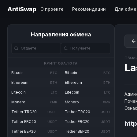
AntiSwap
О проекте
Рекомендации
Для обме
Направления обмена
Обмен
КРИПТОВАЛЮТА
La
Bitcoin
Bitcoin
BTC
BTC
Ethereum
Ethereum
ETH
ETH
Litecoin
Litecoin
LTC
LTC
Админ
Почем
Monero
Monero
XMR
XMR
Озна
Tether TRC20
Tether TRC20
USDT
USDT
Tether ERC20
Tether ERC20
USDT
USDT
http
Tether BEP20
Tether BEP20
USDT
USDT