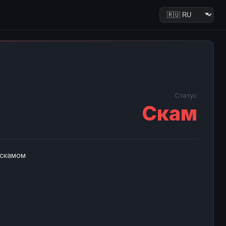
Статус
Скам
 скамом