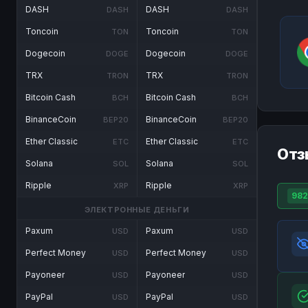
DASH
DASH
DASH
DASH
Toncoin
Toncoin
TON
TON
Dogecoin
Dogecoin
DOGE
DOGE
TRX
TRX
TRON
TRON
Bitcoin Cash
Bitcoin Cash
BCH
BCH
BinanceCoin
BinanceCoin
BEP20
BEP20
Ether Classic
Ether Classic
ETC
ETC
Отз
Solana
Solana
SOL
SOL
Ripple
Ripple
XRP
XRP
982
ЭЛЕКТРОННЫЕ ДЕНЬГИ
Paxum
Paxum
USD
USD
Perfect Money
Perfect Money
USD
USD
Payoneer
Payoneer
USD
USD
PayPal
PayPal
USD
USD