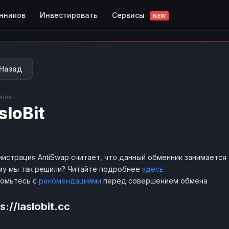
Сервисы
нников
Инвестировать
NEW
Назад
ник
sloBit
истрация AntiSwap считает, что данный обменник занимается
у мы так решили? Читайте подробнее
здесь
комьтесь с
рекомендациями
перед совершением обмена
s://laslobit.cc