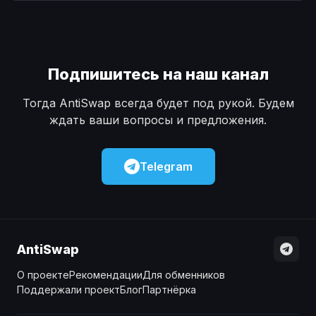
Наличные
Наличные
USD
USD
Наличные
Наличные
KZT
KZT
Подпишитесь на наш канал
Тогда AntiSwap всегда будет под рукой. Будем
ждать ваши вопросы и предложения.
Telegram
AntiSwap
О проекте
Рекомендации
Для обменников
Поддержали проект
Блог
Партнёрка