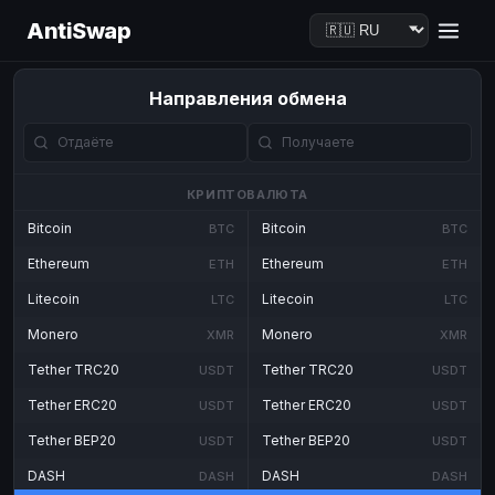
AntiSwap
Направления обмена
КРИПТОВАЛЮТА
Bitcoin
Bitcoin
BTC
BTC
Ethereum
Ethereum
ETH
ETH
Litecoin
Litecoin
LTC
LTC
Monero
Monero
XMR
XMR
Tether TRC20
Tether TRC20
USDT
USDT
Tether ERC20
Tether ERC20
USDT
USDT
Tether BEP20
Tether BEP20
USDT
USDT
DASH
DASH
DASH
DASH