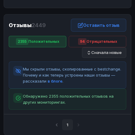
ЮMoney
ЮMoney
RUB
RUB
БАЛАНСЫ КРИПТОБИРЖ
Отзывы
2449
Binance
Binance
Оставить отзыв
RUB
RUB
ИНТЕРНЕТ БАНКИНГ
2355
Положительных
94
Отрицательных
СБЕР
СБЕР
RUB
RUB
Сначала новые
Альфа-Банк
Альфа-Банк
RUB
RUB
Райффайзен
Райффайзен
RUB
RUB
Мы скрыли отзывы, скопированные с bestchange.
ВТБ
ВТБ
RUB
RUB
Почему и как теперь устроены наши отзывы —
рассказали
в блоге
.
Т-Банк
Т-Банк
RUB
RUB
ДЕНЕЖНЫЕ ПЕРЕВОДЫ
Обнаружено 2355 положительных отзывов на
других мониторингах.
ЗК
ЗК
USD
USD
WU
WU
USD
USD
НАЛИЧНЫЕ ДЕНЬГИ
1
Наличные
Наличные
RUB
RUB