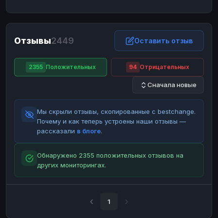
ЮMoney
ЮMoney
RUB
RUB
БАЛАНСЫ КРИПТОБИРЖ
Отзывы
2449
Binance
Binance
Оставить отзыв
RUB
RUB
ИНТЕРНЕТ БАНКИНГ
2355
Положительных
94
Отрицательных
СБЕР
СБЕР
RUB
RUB
Сначала новые
Альфа-Банк
Альфа-Банк
RUB
RUB
Райффайзен
Райффайзен
RUB
RUB
Мы скрыли отзывы, скопированные с bestchange.
ВТБ
ВТБ
RUB
RUB
Почему и как теперь устроены наши отзывы —
рассказали
в блоге
.
Т-Банк
Т-Банк
RUB
RUB
ДЕНЕЖНЫЕ ПЕРЕВОДЫ
Обнаружено 2355 положительных отзывов на
других мониторингах.
ЗК
ЗК
USD
USD
WU
WU
USD
USD
НАЛИЧНЫЕ ДЕНЬГИ
1
Наличные
Наличные
RUB
RUB