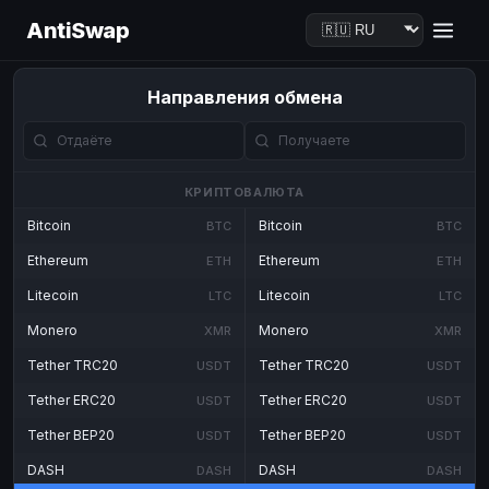
AntiSwap
Направления обмена
КРИПТОВАЛЮТА
Bitcoin
Bitcoin
BTC
BTC
Ethereum
Ethereum
ETH
ETH
Litecoin
Litecoin
LTC
LTC
Monero
Monero
XMR
XMR
Tether TRC20
Tether TRC20
USDT
USDT
Tether ERC20
Tether ERC20
USDT
USDT
Tether BEP20
Tether BEP20
USDT
USDT
DASH
DASH
DASH
DASH