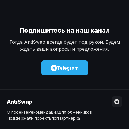
Наличные
Наличные
USD
USD
Наличные
Наличные
KZT
KZT
Подпишитесь на наш канал
Тогда AntiSwap всегда будет под рукой. Будем
ждать ваши вопросы и предложения.
Telegram
AntiSwap
О проекте
Рекомендации
Для обменников
Поддержали проект
Блог
Партнёрка