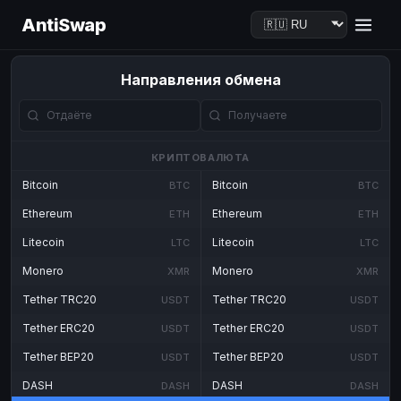
AntiSwap
Направления обмена
КРИПТОВАЛЮТА
Bitcoin
Bitcoin
BTC
BTC
Ethereum
Ethereum
ETH
ETH
Litecoin
Litecoin
LTC
LTC
Monero
Monero
XMR
XMR
Tether TRC20
Tether TRC20
USDT
USDT
Tether ERC20
Tether ERC20
USDT
USDT
Tether BEP20
Tether BEP20
USDT
USDT
DASH
DASH
DASH
DASH