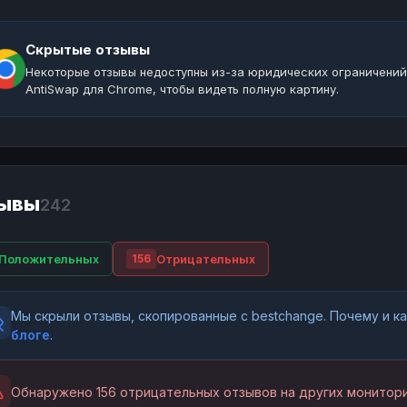
Скрытые отзывы
Некоторые отзывы недоступны из-за юридических ограничений
AntiSwap для Chrome, чтобы видеть полную картину.
ывы
242
Положительных
Отрицательных
156
Мы скрыли отзывы, скопированные с bestchange. Почему и 
блоге
.
Обнаружено 156 отрицательных отзывов на других монитори