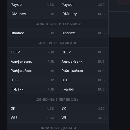
Payeer
Payeer
USD
USD
ЮMoney
ЮMoney
RUB
RUB
БАЛАНСЫ КРИПТОБИРЖ
Binance
Binance
RUB
RUB
ИНТЕРНЕТ БАНКИНГ
СБЕР
СБЕР
RUB
RUB
Альфа-Банк
Альфа-Банк
RUB
RUB
Райффайзен
Райффайзен
RUB
RUB
ВТБ
ВТБ
RUB
RUB
Т-Банк
Т-Банк
RUB
RUB
ДЕНЕЖНЫЕ ПЕРЕВОДЫ
ЗК
ЗК
USD
USD
WU
WU
USD
USD
НАЛИЧНЫЕ ДЕНЬГИ