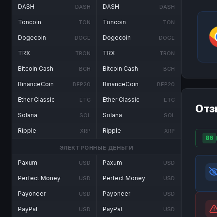
DASH
DASH
DASH
DASH
Toncoin
Toncoin
TON
TON
Dogecoin
Dogecoin
DOGE
DOGE
TRX
TRX
TRON
TRON
Bitcoin Cash
Bitcoin Cash
BCH
BCH
BinanceCoin
BinanceCoin
BEP20
BEP20
Ether Classic
Ether Classic
ETC
ETC
Отз
Solana
Solana
SOL
SOL
Ripple
Ripple
XRP
XRP
86
ЭЛЕКТРОННЫЕ ДЕНЬГИ
Paxum
Paxum
USD
USD
Perfect Money
Perfect Money
USD
USD
Payoneer
Payoneer
USD
USD
PayPal
PayPal
USD
USD