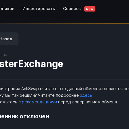
Сервисы
нников
Инвестировать
NEW
Назад
ник
sterExchange
истрация AntiSwap считает, что данный обменник является н
у мы так решили? Читайте подробнее
здесь
комьтесь с
рекомендациями
перед совершением обмена
енник отключен