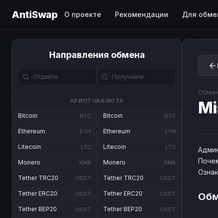
AntiSwap
О проекте
Рекомендации
Для обме
Направления обмена
Обмен
КРИПТОВАЛЮТА
Mi
Bitcoin
Bitcoin
BTC
BTC
Ethereum
Ethereum
ETH
ETH
Litecoin
Litecoin
LTC
LTC
Админ
Почем
Monero
Monero
XMR
XMR
Озна
Tether TRC20
Tether TRC20
USDT
USDT
Tether ERC20
Tether ERC20
USDT
USDT
Обм
Tether BEP20
Tether BEP20
USDT
USDT