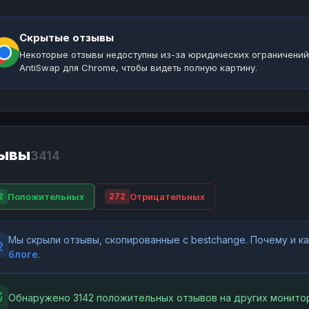
Скрытые отзывы
Некоторые отзывы недоступны из-за юридических ограничений
AntiSwap для Chrome, чтобы видеть полную картину.
ывы
3414
Положительных
Отрицательных
2
272
Мы скрыли отзывы, скопированные с bestchange. Почему и 
блоге
.
Обнаружено 3142 положительных отзывов на других монитор