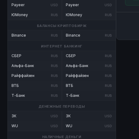
Payeer
Payeer
USD
USD
ЮMoney
ЮMoney
RUB
RUB
БАЛАНСЫ КРИПТОБИРЖ
Binance
Binance
RUB
RUB
ИНТЕРНЕТ БАНКИНГ
СБЕР
СБЕР
RUB
RUB
Альфа-Банк
Альфа-Банк
RUB
RUB
Райффайзен
Райффайзен
RUB
RUB
ВТБ
ВТБ
RUB
RUB
Т-Банк
Т-Банк
RUB
RUB
ДЕНЕЖНЫЕ ПЕРЕВОДЫ
ЗК
ЗК
USD
USD
WU
WU
USD
USD
НАЛИЧНЫЕ ДЕНЬГИ