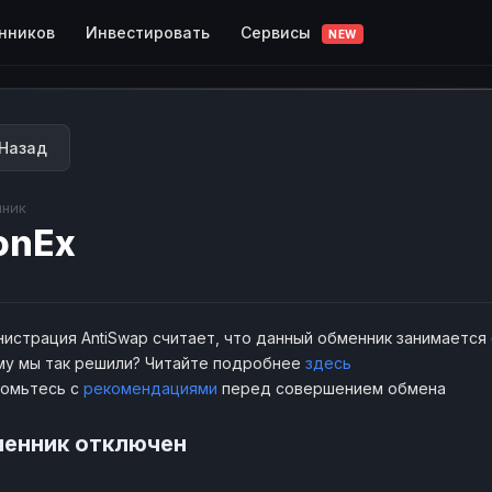
Сервисы
нников
Инвестировать
NEW
Назад
ник
onEx
истрация AntiSwap считает, что данный обменник занимается
у мы так решили? Читайте подробнее
здесь
комьтесь с
рекомендациями
перед совершением обмена
енник отключен