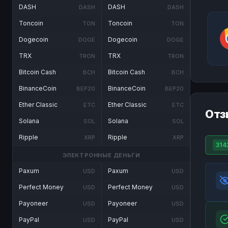
DASH
DASH
DASH
DASH
Toncoin
Toncoin
TON
TON
Dogecoin
Dogecoin
DOGE
DOGE
TRX
TRX
TRON
TRON
Bitcoin Cash
Bitcoin Cash
BCH
BCH
BinanceCoin
BinanceCoin
BEP20
BEP20
Ether Classic
Ether Classic
ETC
ETC
Отз
Solana
Solana
SOL
SOL
Ripple
Ripple
XRP
XRP
314
ЭЛЕКТРОННЫЕ ДЕНЬГИ
Paxum
Paxum
USD
USD
Perfect Money
Perfect Money
USD
USD
Payoneer
Payoneer
USD
USD
PayPal
PayPal
USD
USD