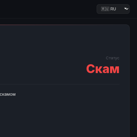
Статус
Скам
 скамом