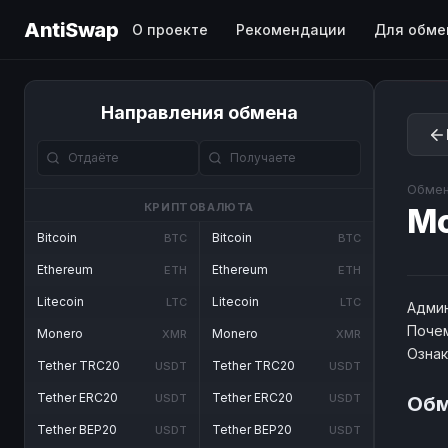
AntiSwap
О проекте
Рекомендации
Для обме
Направления обмена
Обмен
КРИПТОВАЛЮТА
M
Bitcoin
Bitcoin
BTC
BTC
Ethereum
Ethereum
ETH
ETH
Litecoin
Litecoin
LTC
LTC
Админ
Почем
Monero
Monero
XMR
XMR
Озна
Tether TRC20
Tether TRC20
USDT
USDT
Tether ERC20
Tether ERC20
USDT
USDT
Обм
Tether BEP20
Tether BEP20
USDT
USDT