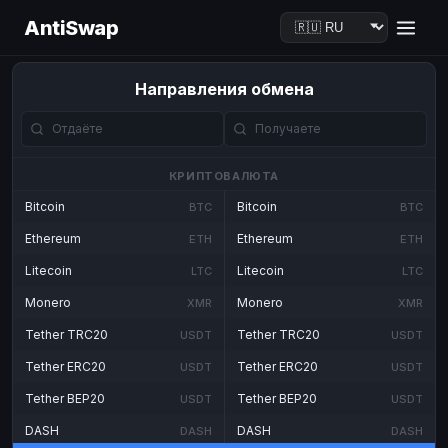
AntiSwap
Направления обмена
КРИПТОВАЛЮТА
Bitcoin
Bitcoin
BTC
BTC
Ethereum
Ethereum
ETH
ETH
Litecoin
Litecoin
LTC
LTC
Monero
Monero
XMR
XMR
Tether TRC20
Tether TRC20
USDT
USDT
Tether ERC20
Tether ERC20
USDT
USDT
Tether BEP20
Tether BEP20
USDT
USDT
DASH
DASH
DASH
DASH