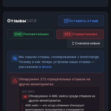
ЮMoney
ЮMoney
RUB
RUB
БАЛАНСЫ КРИПТОБИРЖ
Отзывы
3414
Binance
Binance
Оставить отзыв
RUB
RUB
ИНТЕРНЕТ БАНКИНГ
3142
Положительных
272
Отрицательных
СБЕР
СБЕР
RUB
RUB
Сначала новые
Альфа-Банк
Альфа-Банк
RUB
RUB
Райффайзен
Райффайзен
RUB
RUB
Мы скрыли отзывы, скопированные с bestchange.
ВТБ
ВТБ
RUB
RUB
Почему и как теперь устроены наши отзывы —
рассказали
в блоге
.
Т-Банк
Т-Банк
RUB
RUB
ДЕНЕЖНЫЕ ПЕРЕВОДЫ
Обнаружено 272 отрицательных отзывов на
других мониторингах.
ЗК
ЗК
USD
USD
ИЗ НИХ:
WU
WU
USD
USD
Обнаружено 4 AML-кейса среди отзывов на
🚫
других мониторингах.
НАЛИЧНЫЕ ДЕНЬГИ
AML-кейс — это когда обменник блокирует
Наличные
Наличные
RUB
RUB
криптовалюту пользователя и отказывается