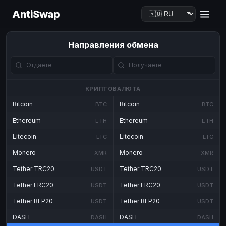
AntiSwap
Направления обмена
КРИПТОВАЛЮТА
Bitcoin
Bitcoin
BTC
BTC
Ethereum
Ethereum
ETH
ETH
Litecoin
Litecoin
LTC
LTC
Monero
Monero
XMR
XMR
Tether TRC20
Tether TRC20
USDT
USDT
Tether ERC20
Tether ERC20
USDT
USDT
Tether BEP20
Tether BEP20
USDT
USDT
DASH
DASH
DASH
DASH