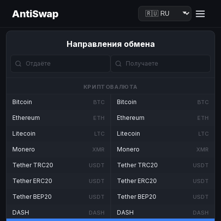
AntiSwap
Направления обмена
КРИПТОВАЛЮТА
Bitcoin
Bitcoin
BTC
BTC
Ethereum
Ethereum
ETH
ETH
Litecoin
Litecoin
LTC
LTC
Monero
Monero
XMR
XMR
Tether TRC20
Tether TRC20
USDT
USDT
Tether ERC20
Tether ERC20
USDT
USDT
Tether BEP20
Tether BEP20
USDT
USDT
DASH
DASH
DASH
DASH