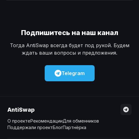
Наличные
Наличные
USD
USD
Наличные
Наличные
KZT
KZT
Подпишитесь на наш канал
Тогда AntiSwap всегда будет под рукой. Будем
ждать ваши вопросы и предложения.
Telegram
AntiSwap
О проекте
Рекомендации
Для обменников
Поддержали проект
Блог
Партнёрка