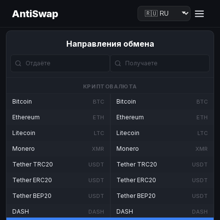
AntiSwap
Направления обмена
КРИПТОВАЛЮТА
Bitcoin
Bitcoin
BTC
BTC
Ethereum
Ethereum
ETH
ETH
Litecoin
Litecoin
LTC
LTC
Monero
Monero
XMR
XMR
Tether TRC20
Tether TRC20
USDT
USDT
Tether ERC20
Tether ERC20
USDT
USDT
Tether BEP20
Tether BEP20
USDT
USDT
DASH
DASH
DASH
DASH