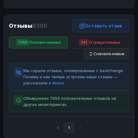
ЮMoney
ЮMoney
RUB
RUB
БАЛАНСЫ КРИПТОБИРЖ
Отзывы
8300
Binance
Binance
Оставить отзыв
RUB
RUB
ИНТЕРНЕТ БАНКИНГ
7959
Положительных
341
Отрицательных
СБЕР
СБЕР
RUB
RUB
Сначала новые
Альфа-Банк
Альфа-Банк
RUB
RUB
Райффайзен
Райффайзен
RUB
RUB
Мы скрыли отзывы, скопированные с bestchange.
ВТБ
ВТБ
RUB
RUB
Почему и как теперь устроены наши отзывы —
рассказали
в блоге
.
Т-Банк
Т-Банк
RUB
RUB
ДЕНЕЖНЫЕ ПЕРЕВОДЫ
Обнаружено 7959 положительных отзывов на
других мониторингах.
ЗК
ЗК
USD
USD
WU
WU
USD
USD
НАЛИЧНЫЕ ДЕНЬГИ
1
Наличные
Наличные
RUB
RUB