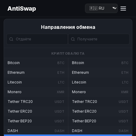
AntiSwap
Направления обмена
КРИПТОВАЛЮТА
Bitcoin
Bitcoin
BTC
BTC
Ethereum
Ethereum
ETH
ETH
Litecoin
Litecoin
LTC
LTC
Monero
Monero
XMR
XMR
Tether TRC20
Tether TRC20
USDT
USDT
Tether ERC20
Tether ERC20
USDT
USDT
Tether BEP20
Tether BEP20
USDT
USDT
DASH
DASH
DASH
DASH