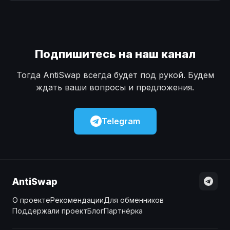
Наличные
Наличные
USD
USD
Наличные
Наличные
KZT
KZT
Подпишитесь на наш канал
Тогда AntiSwap всегда будет под рукой. Будем
ждать ваши вопросы и предложения.
Telegram
AntiSwap
О проекте
Рекомендации
Для обменников
Поддержали проект
Блог
Партнёрка