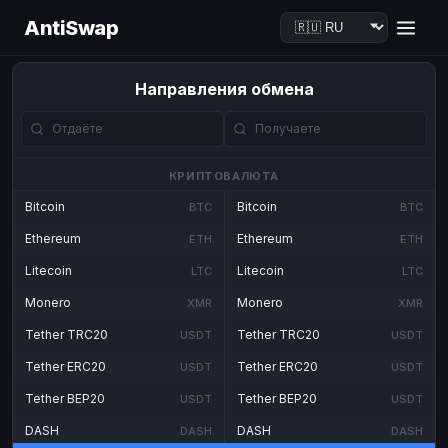
AntiSwap
Направления обмена
КРИПТОВАЛЮТА
Bitcoin
Bitcoin
BTC
BTC
Ethereum
Ethereum
ETH
ETH
Litecoin
Litecoin
LTC
LTC
Monero
Monero
XMR
XMR
Tether TRC20
Tether TRC20
USDT
USDT
Tether ERC20
Tether ERC20
USDT
USDT
Tether BEP20
Tether BEP20
USDT
USDT
DASH
DASH
DASH
DASH