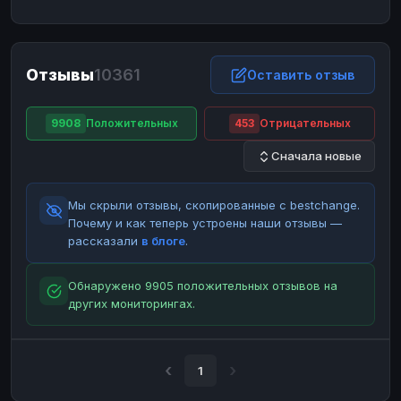
ЮMoney
ЮMoney
RUB
RUB
БАЛАНСЫ КРИПТОБИРЖ
Отзывы
10361
Binance
Binance
Оставить отзыв
RUB
RUB
ИНТЕРНЕТ БАНКИНГ
9908
Положительных
453
Отрицательных
СБЕР
СБЕР
RUB
RUB
Сначала новые
Альфа-Банк
Альфа-Банк
RUB
RUB
Райффайзен
Райффайзен
RUB
RUB
Мы скрыли отзывы, скопированные с bestchange.
ВТБ
ВТБ
RUB
RUB
Почему и как теперь устроены наши отзывы —
рассказали
в блоге
.
Т-Банк
Т-Банк
RUB
RUB
ДЕНЕЖНЫЕ ПЕРЕВОДЫ
Обнаружено 9905 положительных отзывов на
других мониторингах.
ЗК
ЗК
USD
USD
WU
WU
USD
USD
НАЛИЧНЫЕ ДЕНЬГИ
1
Наличные
Наличные
RUB
RUB