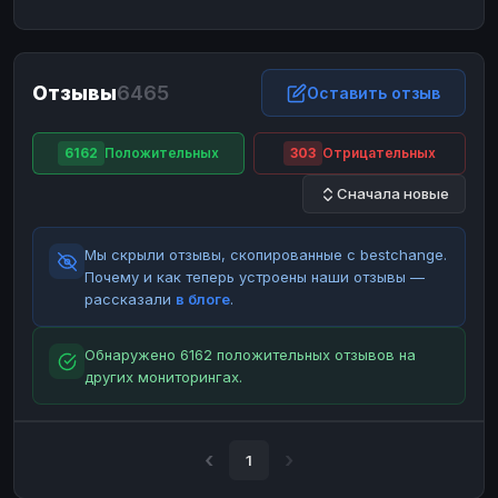
ЮMoney
ЮMoney
RUB
RUB
БАЛАНСЫ КРИПТОБИРЖ
Отзывы
6465
Binance
Binance
Оставить отзыв
RUB
RUB
ИНТЕРНЕТ БАНКИНГ
6162
Положительных
303
Отрицательных
СБЕР
СБЕР
RUB
RUB
Сначала новые
Альфа-Банк
Альфа-Банк
RUB
RUB
Райффайзен
Райффайзен
RUB
RUB
Мы скрыли отзывы, скопированные с bestchange.
ВТБ
ВТБ
RUB
RUB
Почему и как теперь устроены наши отзывы —
рассказали
в блоге
.
Т-Банк
Т-Банк
RUB
RUB
ДЕНЕЖНЫЕ ПЕРЕВОДЫ
Обнаружено 6162 положительных отзывов на
других мониторингах.
ЗК
ЗК
USD
USD
WU
WU
USD
USD
НАЛИЧНЫЕ ДЕНЬГИ
1
Наличные
Наличные
RUB
RUB