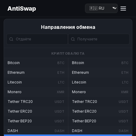
AntiSwap
Направления обмена
КРИПТОВАЛЮТА
Bitcoin
Bitcoin
BTC
BTC
Ethereum
Ethereum
ETH
ETH
Litecoin
Litecoin
LTC
LTC
Monero
Monero
XMR
XMR
Tether TRC20
Tether TRC20
USDT
USDT
Tether ERC20
Tether ERC20
USDT
USDT
Tether BEP20
Tether BEP20
USDT
USDT
DASH
DASH
DASH
DASH