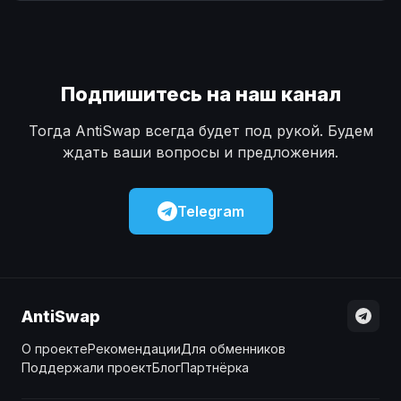
Наличные
Наличные
USD
USD
Наличные
Наличные
KZT
KZT
Подпишитесь на наш канал
Тогда AntiSwap всегда будет под рукой. Будем
ждать ваши вопросы и предложения.
Telegram
AntiSwap
О проекте
Рекомендации
Для обменников
Поддержали проект
Блог
Партнёрка