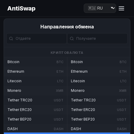
AntiSwap
Направления обмена
КРИПТОВАЛЮТА
Bitcoin
Bitcoin
BTC
BTC
Ethereum
Ethereum
ETH
ETH
Litecoin
Litecoin
LTC
LTC
Monero
Monero
XMR
XMR
Tether TRC20
Tether TRC20
USDT
USDT
Tether ERC20
Tether ERC20
USDT
USDT
Tether BEP20
Tether BEP20
USDT
USDT
DASH
DASH
DASH
DASH