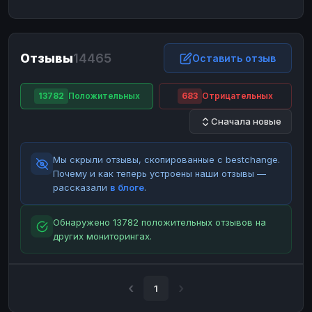
ЮMoney
ЮMoney
RUB
RUB
БАЛАНСЫ КРИПТОБИРЖ
Отзывы
14465
Binance
Binance
Оставить отзыв
RUB
RUB
ИНТЕРНЕТ БАНКИНГ
13782
Положительных
683
Отрицательных
СБЕР
СБЕР
RUB
RUB
Сначала новые
Альфа-Банк
Альфа-Банк
RUB
RUB
Райффайзен
Райффайзен
RUB
RUB
Мы скрыли отзывы, скопированные с bestchange.
ВТБ
ВТБ
RUB
RUB
Почему и как теперь устроены наши отзывы —
рассказали
в блоге
.
Т-Банк
Т-Банк
RUB
RUB
ДЕНЕЖНЫЕ ПЕРЕВОДЫ
Обнаружено 13782 положительных отзывов на
других мониторингах.
ЗК
ЗК
USD
USD
WU
WU
USD
USD
НАЛИЧНЫЕ ДЕНЬГИ
1
Наличные
Наличные
RUB
RUB