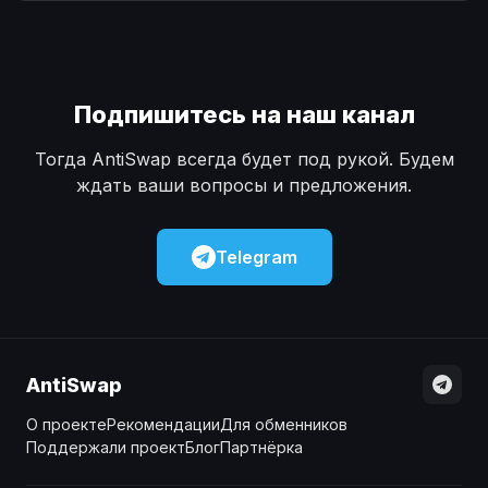
Наличные
Наличные
USD
USD
Наличные
Наличные
KZT
KZT
Подпишитесь на наш канал
Тогда AntiSwap всегда будет под рукой. Будем
ждать ваши вопросы и предложения.
Telegram
AntiSwap
О проекте
Рекомендации
Для обменников
Поддержали проект
Блог
Партнёрка