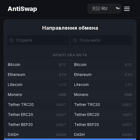
AntiSwap
Направления обмена
КРИПТОВАЛЮТА
Bitcoin
Bitcoin
BTC
BTC
Ethereum
Ethereum
ETH
ETH
Litecoin
Litecoin
LTC
LTC
Monero
Monero
XMR
XMR
Tether TRC20
Tether TRC20
USDT
USDT
Tether ERC20
Tether ERC20
USDT
USDT
Tether BEP20
Tether BEP20
USDT
USDT
DASH
DASH
DASH
DASH