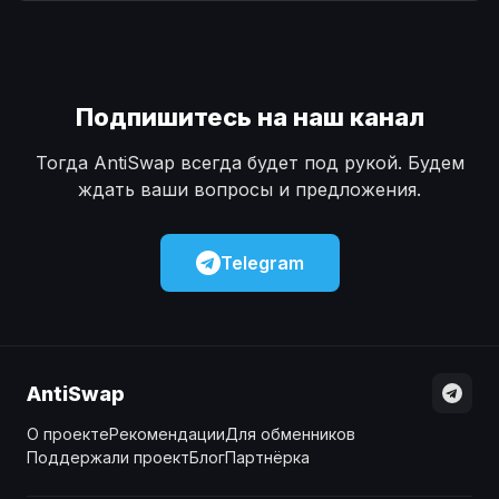
Наличные
Наличные
USD
USD
Наличные
Наличные
KZT
KZT
Подпишитесь на наш канал
Тогда AntiSwap всегда будет под рукой. Будем
ждать ваши вопросы и предложения.
Telegram
AntiSwap
О проекте
Рекомендации
Для обменников
Поддержали проект
Блог
Партнёрка