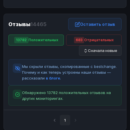
ЮMoney
ЮMoney
RUB
RUB
БАЛАНСЫ КРИПТОБИРЖ
Отзывы
14465
Binance
Binance
Оставить отзыв
RUB
RUB
ИНТЕРНЕТ БАНКИНГ
13782
Положительных
683
Отрицательных
СБЕР
СБЕР
RUB
RUB
Сначала новые
Альфа-Банк
Альфа-Банк
RUB
RUB
Райффайзен
Райффайзен
RUB
RUB
Мы скрыли отзывы, скопированные с bestchange.
ВТБ
ВТБ
RUB
RUB
Почему и как теперь устроены наши отзывы —
рассказали
в блоге
.
Т-Банк
Т-Банк
RUB
RUB
ДЕНЕЖНЫЕ ПЕРЕВОДЫ
Обнаружено 13782 положительных отзывов на
других мониторингах.
ЗК
ЗК
USD
USD
WU
WU
USD
USD
НАЛИЧНЫЕ ДЕНЬГИ
1
Наличные
Наличные
RUB
RUB