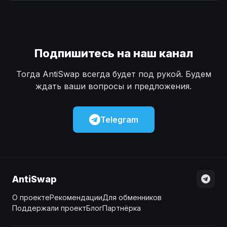
Наличные
Наличные
USD
USD
Наличные
Наличные
KZT
KZT
Подпишитесь на наш канал
Тогда AntiSwap всегда будет под рукой. Будем
ждать ваши вопросы и предложения.
Telegram
AntiSwap
О проекте
Рекомендации
Для обменников
Поддержали проект
Блог
Партнёрка