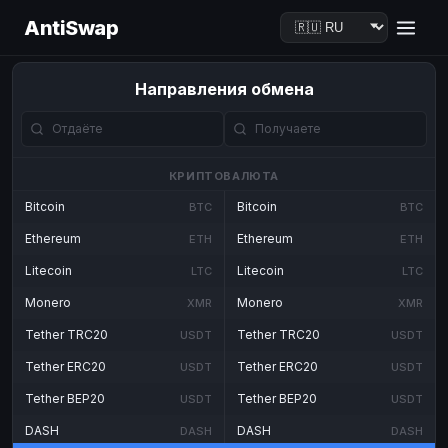
AntiSwap
Направления обмена
КРИПТОВАЛЮТА
Bitcoin
Bitcoin
BTC
BTC
Ethereum
Ethereum
ETH
ETH
Litecoin
Litecoin
LTC
LTC
Monero
Monero
XMR
XMR
Tether TRC20
Tether TRC20
USDT
USDT
Tether ERC20
Tether ERC20
USDT
USDT
Tether BEP20
Tether BEP20
USDT
USDT
DASH
DASH
DASH
DASH