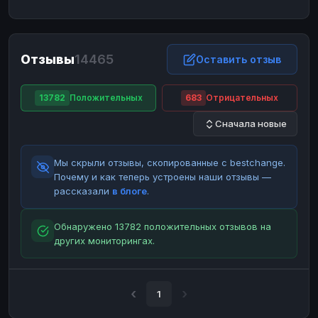
ЮMoney
ЮMoney
RUB
RUB
БАЛАНСЫ КРИПТОБИРЖ
Отзывы
14465
Binance
Binance
Оставить отзыв
RUB
RUB
ИНТЕРНЕТ БАНКИНГ
13782
Положительных
683
Отрицательных
СБЕР
СБЕР
RUB
RUB
Сначала новые
Альфа-Банк
Альфа-Банк
RUB
RUB
Райффайзен
Райффайзен
RUB
RUB
Мы скрыли отзывы, скопированные с bestchange.
ВТБ
ВТБ
RUB
RUB
Почему и как теперь устроены наши отзывы —
рассказали
в блоге
.
Т-Банк
Т-Банк
RUB
RUB
ДЕНЕЖНЫЕ ПЕРЕВОДЫ
Обнаружено 13782 положительных отзывов на
других мониторингах.
ЗК
ЗК
USD
USD
WU
WU
USD
USD
НАЛИЧНЫЕ ДЕНЬГИ
1
Наличные
Наличные
RUB
RUB