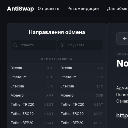
AntiSwap
О проекте
Рекомендации
Для обме
Направления обмена
Обмен
КРИПТОВАЛЮТА
No
Bitcoin
Bitcoin
BTC
BTC
Ethereum
Ethereum
ETH
ETH
Litecoin
Litecoin
LTC
LTC
Админ
Почем
Monero
Monero
XMR
XMR
Озна
Tether TRC20
Tether TRC20
USDT
USDT
Tether ERC20
Tether ERC20
USDT
USDT
htt
Tether BEP20
Tether BEP20
USDT
USDT