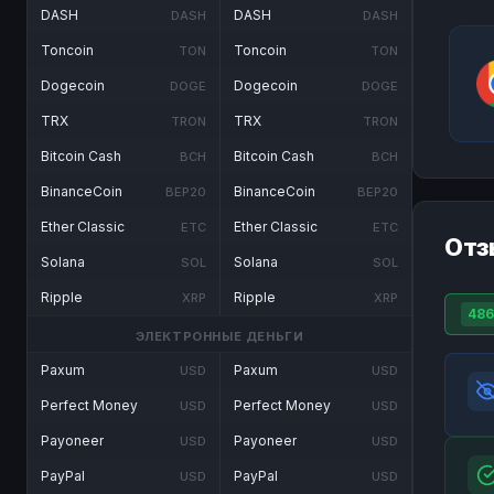
DASH
DASH
DASH
DASH
Toncoin
Toncoin
TON
TON
Dogecoin
Dogecoin
DOGE
DOGE
TRX
TRX
TRON
TRON
Bitcoin Cash
Bitcoin Cash
BCH
BCH
BinanceCoin
BinanceCoin
BEP20
BEP20
Ether Classic
Ether Classic
ETC
ETC
Отз
Solana
Solana
SOL
SOL
Ripple
Ripple
XRP
XRP
486
ЭЛЕКТРОННЫЕ ДЕНЬГИ
Paxum
Paxum
USD
USD
Perfect Money
Perfect Money
USD
USD
Payoneer
Payoneer
USD
USD
PayPal
PayPal
USD
USD