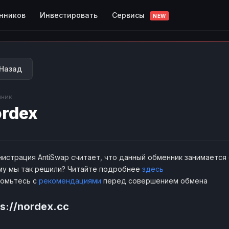
Сервисы
нников
Инвестировать
NEW
Назад
ник
rdex
истрация AntiSwap считает, что данный обменник занимается
у мы так решили? Читайте подробнее
здесь
комьтесь с
рекомендациями
перед совершением обмена
ps://nordex.cc