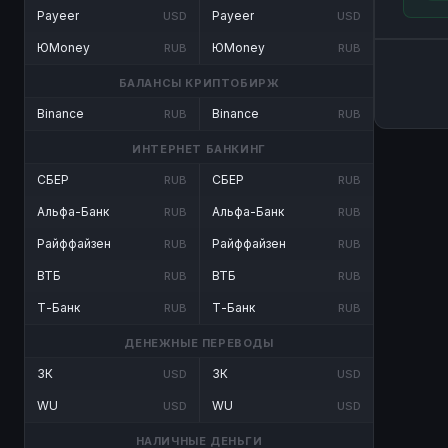
Payeer
Payeer
USD
USD
ЮMoney
ЮMoney
RUB
RUB
БАЛАНСЫ КРИПТОБИРЖ
Binance
Binance
RUB
RUB
ИНТЕРНЕТ БАНКИНГ
СБЕР
СБЕР
RUB
RUB
Альфа-Банк
Альфа-Банк
RUB
RUB
Райффайзен
Райффайзен
RUB
RUB
ВТБ
ВТБ
RUB
RUB
Т-Банк
Т-Банк
RUB
RUB
ДЕНЕЖНЫЕ ПЕРЕВОДЫ
ЗК
ЗК
USD
USD
WU
WU
USD
USD
НАЛИЧНЫЕ ДЕНЬГИ