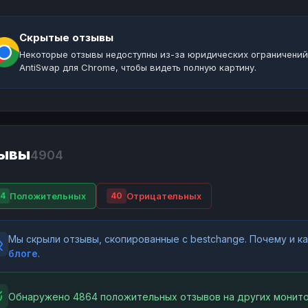
Скрытые отзывы
Некоторые отзывы недоступны из-за юридических ограничений
AntiSwap для Chrome, чтобы видеть полную картину.
ывы
4904
Положительных
Отрицательных
4
40
Мы скрыли отзывы, скопированные с bestchange. Почему и 
блоге
.
Обнаружено 4864 положительных отзывов на других монито