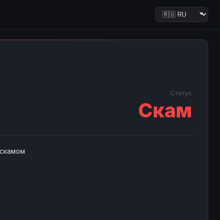
Статус
Скам
 скамом