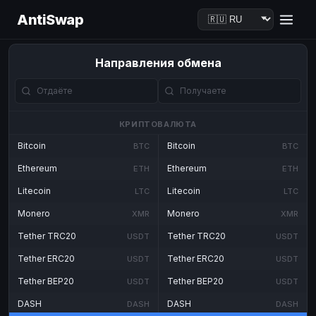
AntiSwap
Направления обмена
КРИПТОВАЛЮТА
Bitcoin
Bitcoin
BTC
BTC
Ethereum
Ethereum
ETH
ETH
Litecoin
Litecoin
LTC
LTC
Monero
Monero
XMR
XMR
Tether TRC20
Tether TRC20
USDT
USDT
Tether ERC20
Tether ERC20
USDT
USDT
Tether BEP20
Tether BEP20
USDT
USDT
DASH
DASH
DASH
DASH