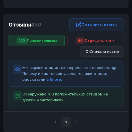
ЮMoney
ЮMoney
RUB
RUB
БАЛАНСЫ КРИПТОБИРЖ
Отзывы
450
Binance
Binance
Оставить отзыв
RUB
RUB
ИНТЕРНЕТ БАНКИНГ
410
Положительных
40
Отрицательных
СБЕР
СБЕР
RUB
RUB
Сначала новые
Альфа-Банк
Альфа-Банк
RUB
RUB
Райффайзен
Райффайзен
RUB
RUB
Мы скрыли отзывы, скопированные с bestchange.
ВТБ
ВТБ
RUB
RUB
Почему и как теперь устроены наши отзывы —
рассказали
в блоге
.
Т-Банк
Т-Банк
RUB
RUB
ДЕНЕЖНЫЕ ПЕРЕВОДЫ
Обнаружено 410 положительных отзывов на
других мониторингах.
ЗК
ЗК
USD
USD
WU
WU
USD
USD
НАЛИЧНЫЕ ДЕНЬГИ
1
Наличные
Наличные
RUB
RUB