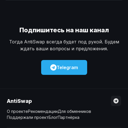
Наличные
Наличные
USD
USD
Наличные
Наличные
KZT
KZT
Подпишитесь на наш канал
Тогда AntiSwap всегда будет под рукой. Будем
ждать ваши вопросы и предложения.
Telegram
AntiSwap
О проекте
Рекомендации
Для обменников
Поддержали проект
Блог
Партнёрка