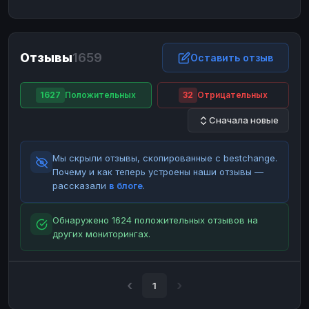
ЮMoney
ЮMoney
RUB
RUB
БАЛАНСЫ КРИПТОБИРЖ
Отзывы
1659
Binance
Binance
Оставить отзыв
RUB
RUB
ИНТЕРНЕТ БАНКИНГ
1627
Положительных
32
Отрицательных
СБЕР
СБЕР
RUB
RUB
Сначала новые
Альфа-Банк
Альфа-Банк
RUB
RUB
Райффайзен
Райффайзен
RUB
RUB
Мы скрыли отзывы, скопированные с bestchange.
ВТБ
ВТБ
RUB
RUB
Почему и как теперь устроены наши отзывы —
рассказали
в блоге
.
Т-Банк
Т-Банк
RUB
RUB
ДЕНЕЖНЫЕ ПЕРЕВОДЫ
Обнаружено 1624 положительных отзывов на
других мониторингах.
ЗК
ЗК
USD
USD
WU
WU
USD
USD
НАЛИЧНЫЕ ДЕНЬГИ
1
Наличные
Наличные
RUB
RUB