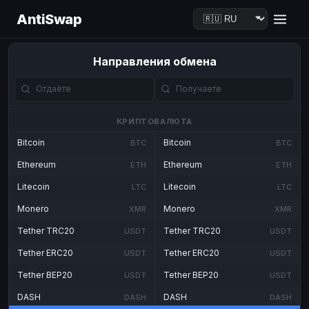
AntiSwap
Направления обмена
КРИПТОВАЛЮТА
Bitcoin
Bitcoin
BTC
BTC
Ethereum
Ethereum
ETH
ETH
Litecoin
Litecoin
LTC
LTC
Monero
Monero
XMR
XMR
Tether TRC20
Tether TRC20
USDT
USDT
Tether ERC20
Tether ERC20
USDT
USDT
Tether BEP20
Tether BEP20
USDT
USDT
DASH
DASH
DASH
DASH