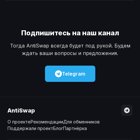
Наличные
Наличные
USD
USD
Наличные
Наличные
KZT
KZT
Подпишитесь на наш канал
Тогда AntiSwap всегда будет под рукой. Будем
ждать ваши вопросы и предложения.
Telegram
AntiSwap
О проекте
Рекомендации
Для обменников
Поддержали проект
Блог
Партнёрка