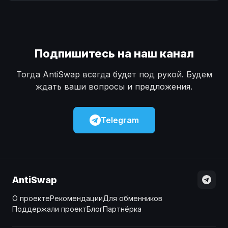
Наличные
Наличные
USD
USD
Наличные
Наличные
KZT
KZT
Подпишитесь на наш канал
Тогда AntiSwap всегда будет под рукой. Будем
ждать ваши вопросы и предложения.
Telegram
AntiSwap
О проекте
Рекомендации
Для обменников
Поддержали проект
Блог
Партнёрка