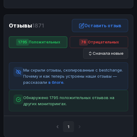
ЮMoney
ЮMoney
RUB
RUB
БАЛАНСЫ КРИПТОБИРЖ
Отзывы
1871
Binance
Binance
Оставить отзыв
RUB
RUB
ИНТЕРНЕТ БАНКИНГ
1795
Положительных
76
Отрицательных
СБЕР
СБЕР
RUB
RUB
Сначала новые
Альфа-Банк
Альфа-Банк
RUB
RUB
Райффайзен
Райффайзен
RUB
RUB
Мы скрыли отзывы, скопированные с bestchange.
ВТБ
ВТБ
RUB
RUB
Почему и как теперь устроены наши отзывы —
рассказали
в блоге
.
Т-Банк
Т-Банк
RUB
RUB
ДЕНЕЖНЫЕ ПЕРЕВОДЫ
Обнаружено 1795 положительных отзывов на
других мониторингах.
ЗК
ЗК
USD
USD
WU
WU
USD
USD
НАЛИЧНЫЕ ДЕНЬГИ
1
Наличные
Наличные
RUB
RUB