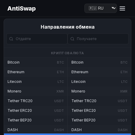
AntiSwap
Направления обмена
КРИПТОВАЛЮТА
Bitcoin
Bitcoin
BTC
BTC
Ethereum
Ethereum
ETH
ETH
Litecoin
Litecoin
LTC
LTC
Monero
Monero
XMR
XMR
Tether TRC20
Tether TRC20
USDT
USDT
Tether ERC20
Tether ERC20
USDT
USDT
Tether BEP20
Tether BEP20
USDT
USDT
DASH
DASH
DASH
DASH