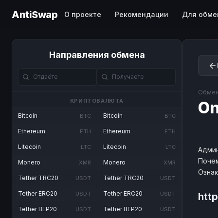
AntiSwap
О проекте
Рекомендации
Для обме
Направления обмена
Обмен
КРИПТОВАЛЮТА
On
Bitcoin
Bitcoin
BTC
BTC
Ethereum
Ethereum
ETH
ETH
Litecoin
Litecoin
LTC
LTC
Админ
Почем
Monero
Monero
XMR
XMR
Озна
Tether TRC20
Tether TRC20
USDT
USDT
Tether ERC20
Tether ERC20
USDT
USDT
http
Tether BEP20
Tether BEP20
USDT
USDT