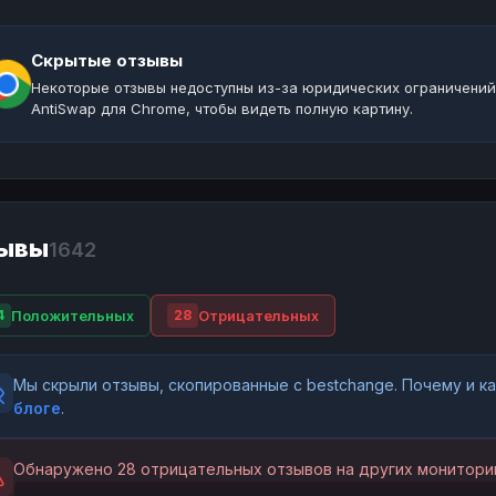
Скрытые отзывы
Некоторые отзывы недоступны из-за юридических ограничений
AntiSwap для Chrome, чтобы видеть полную картину.
ывы
1642
Положительных
Отрицательных
4
28
Мы скрыли отзывы, скопированные с bestchange. Почему и 
блоге
.
Обнаружено 28 отрицательных отзывов на других мониторин