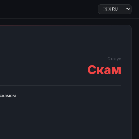
Статус
Скам
 скамом