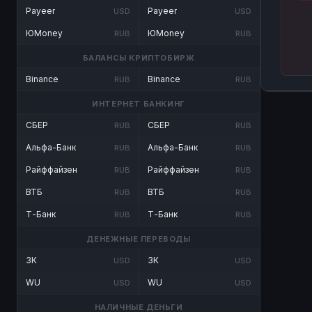
Payeer
Payeer
USD
USD
ЮMoney
ЮMoney
RUB
RUB
БАЛАНСЫ КРИПТОБИРЖ
Binance
Binance
RUB
RUB
ИНТЕРНЕТ БАНКИНГ
СБЕР
СБЕР
RUB
RUB
Альфа-Банк
Альфа-Банк
RUB
RUB
Райффайзен
Райффайзен
RUB
RUB
ВТБ
ВТБ
RUB
RUB
Т-Банк
Т-Банк
RUB
RUB
ДЕНЕЖНЫЕ ПЕРЕВОДЫ
ЗК
ЗК
USD
USD
WU
WU
USD
USD
НАЛИЧНЫЕ ДЕНЬГИ