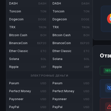
DASH
DASH
DASH
DASH
Toncoin
Toncoin
TON
TON
Dogecoin
Dogecoin
DOGE
DOGE
TRX
TRX
TRON
TRON
Bitcoin Cash
Bitcoin Cash
BCH
BCH
BinanceCoin
BinanceCoin
BEP20
BEP20
Ether Classic
Ether Classic
ETC
ETC
Отз
Solana
Solana
SOL
SOL
Ripple
Ripple
XRP
XRP
161
ЭЛЕКТРОННЫЕ ДЕНЬГИ
Paxum
Paxum
USD
USD
Perfect Money
Perfect Money
USD
USD
Payoneer
Payoneer
USD
USD
PayPal
PayPal
USD
USD