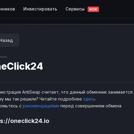
Сервисы
нников
Инвестировать
NEW
Назад
ник
eClick24
истрация AntiSwap считает, что данный обменник занимается
у мы так решили? Читайте подробнее
здесь
комьтесь с
рекомендациями
перед совершением обмена
s://oneclick24.io