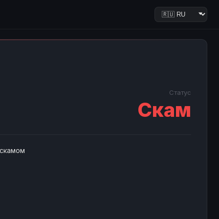
Статус
Скам
 скамом