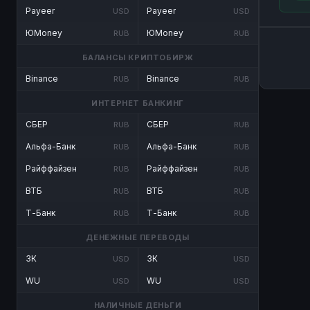
Payeer
Payeer
USD
USD
ЮMoney
ЮMoney
RUB
RUB
БАЛАНСЫ КРИПТОБИРЖ
Binance
Binance
RUB
RUB
ИНТЕРНЕТ БАНКИНГ
СБЕР
СБЕР
RUB
RUB
Альфа-Банк
Альфа-Банк
RUB
RUB
Райффайзен
Райффайзен
RUB
RUB
ВТБ
ВТБ
RUB
RUB
Т-Банк
Т-Банк
RUB
RUB
ДЕНЕЖНЫЕ ПЕРЕВОДЫ
ЗК
ЗК
USD
USD
WU
WU
USD
USD
НАЛИЧНЫЕ ДЕНЬГИ