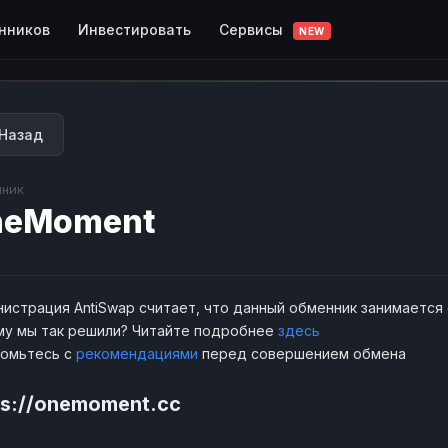
Сервисы
нников
Инвестировать
NEW
Назад
ник
neMoment
истрация AntiSwap считает, что данный обменник занимается
у мы так решили? Читайте подробнее
здесь
комьтесь с
рекомендациями
перед совершением обмена
ps://onemoment.cc