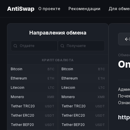
AntiSwap
О проекте
Рекомендации
Для обме
Направления обмена
Обмен
КРИПТОВАЛЮТА
O
Bitcoin
Bitcoin
BTC
BTC
Ethereum
Ethereum
ETH
ETH
Litecoin
Litecoin
LTC
LTC
Админ
Почем
Monero
Monero
XMR
XMR
Озна
Tether TRC20
Tether TRC20
USDT
USDT
Tether ERC20
Tether ERC20
USDT
USDT
htt
Tether BEP20
Tether BEP20
USDT
USDT