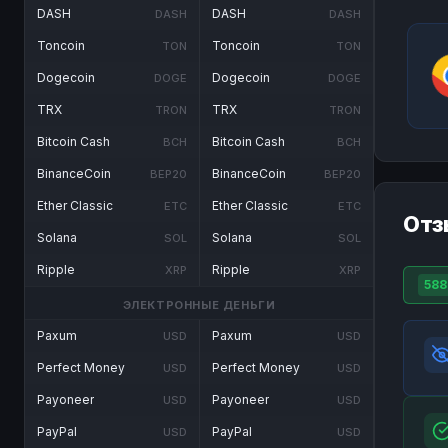
DASH
DASH
DASH
DASH
Toncoin
Toncoin
TON
TON
Dogecoin
Dogecoin
DOGE
DOGE
TRX
TRX
TRON
TRON
Bitcoin Cash
Bitcoin Cash
BCH
BCH
BinanceCoin
BinanceCoin
BEP20
BEP20
Ether Classic
Ether Classic
ETC
ETC
Отз
Solana
Solana
SOL
SOL
Ripple
Ripple
XRP
XRP
588
ЭЛЕКТРОННЫЕ ДЕНЬГИ
Paxum
Paxum
USD
USD
Perfect Money
Perfect Money
USD
USD
Payoneer
Payoneer
USD
USD
PayPal
PayPal
USD
USD