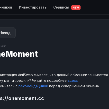
Сервисы
нников
Инвестировать
NEW
Назад
ник
neMoment
истрация AntiSwap считает, что данный обменник занимается
у мы так решили? Читайте подробнее
здесь
комьтесь с
рекомендациями
перед совершением обмена
ps://onemoment.cc