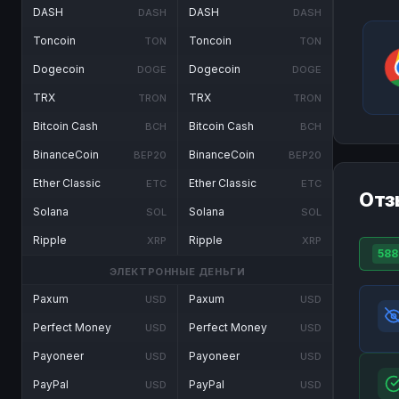
DASH
DASH
DASH
DASH
Toncoin
Toncoin
TON
TON
Dogecoin
Dogecoin
DOGE
DOGE
TRX
TRX
TRON
TRON
Bitcoin Cash
Bitcoin Cash
BCH
BCH
BinanceCoin
BinanceCoin
BEP20
BEP20
Ether Classic
Ether Classic
ETC
ETC
Отз
Solana
Solana
SOL
SOL
Ripple
Ripple
XRP
XRP
588
ЭЛЕКТРОННЫЕ ДЕНЬГИ
Paxum
Paxum
USD
USD
Perfect Money
Perfect Money
USD
USD
Payoneer
Payoneer
USD
USD
PayPal
PayPal
USD
USD