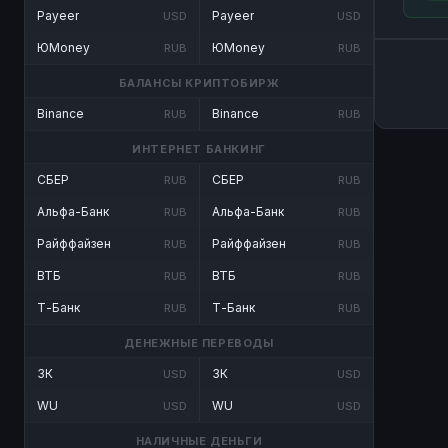
Payeer
Payeer
USD
USD
ЮMoney
ЮMoney
RUB
RUB
БАЛАНСЫ КРИПТОБИРЖ
Binance
Binance
RUB
RUB
ИНТЕРНЕТ БАНКИНГ
СБЕР
СБЕР
RUB
RUB
Альфа-Банк
Альфа-Банк
RUB
RUB
Райффайзен
Райффайзен
RUB
RUB
ВТБ
ВТБ
RUB
RUB
Т-Банк
Т-Банк
RUB
RUB
ДЕНЕЖНЫЕ ПЕРЕВОДЫ
ЗК
ЗК
USD
USD
WU
WU
USD
USD
НАЛИЧНЫЕ ДЕНЬГИ