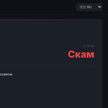
Статус
Скам
 скамом