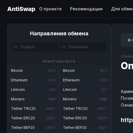
AntiSwap
О проекте
Рекомендации
Для обме
Направления обмена
Обмен
КРИПТОВАЛЮТА
O
Bitcoin
Bitcoin
BTC
BTC
Ethereum
Ethereum
ETH
ETH
Litecoin
Litecoin
LTC
LTC
Админ
Почем
Monero
Monero
XMR
XMR
Озна
Tether TRC20
Tether TRC20
USDT
USDT
Tether ERC20
Tether ERC20
USDT
USDT
htt
Tether BEP20
Tether BEP20
USDT
USDT