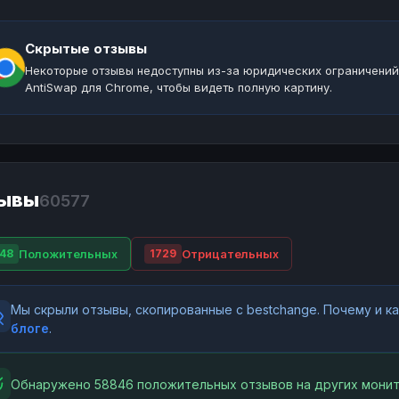
Скрытые отзывы
Некоторые отзывы недоступны из-за юридических ограничений
AntiSwap для Chrome, чтобы видеть полную картину.
ывы
60577
Положительных
Отрицательных
48
1729
Мы скрыли отзывы, скопированные с bestchange. Почему и 
блоге
.
Обнаружено 58846 положительных отзывов на других монит