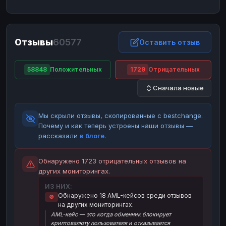
ЮMoney
ЮMoney
RUB
RUB
БАЛАНСЫ КРИПТОБИРЖ
Отзывы
60577
Binance
Binance
Оставить отзыв
RUB
RUB
ИНТЕРНЕТ БАНКИНГ
58848
Положительных
1729
Отрицательных
СБЕР
СБЕР
RUB
RUB
Сначала новые
Альфа-Банк
Альфа-Банк
RUB
RUB
Райффайзен
Райффайзен
RUB
RUB
Мы скрыли отзывы, скопированные с bestchange.
ВТБ
ВТБ
RUB
RUB
Почему и как теперь устроены наши отзывы —
рассказали
в блоге
.
Т-Банк
Т-Банк
RUB
RUB
ДЕНЕЖНЫЕ ПЕРЕВОДЫ
Обнаружено 1723 отрицательных отзывов на
других мониторингах.
ЗК
ЗК
USD
USD
ИЗ НИХ:
WU
WU
USD
USD
Обнаружено 18 AML-кейсов среди отзывов
🚫
на других мониторингах.
НАЛИЧНЫЕ ДЕНЬГИ
AML-кейс — это когда обменник блокирует
Наличные
Наличные
RUB
RUB
криптовалюту пользователя и отказывается