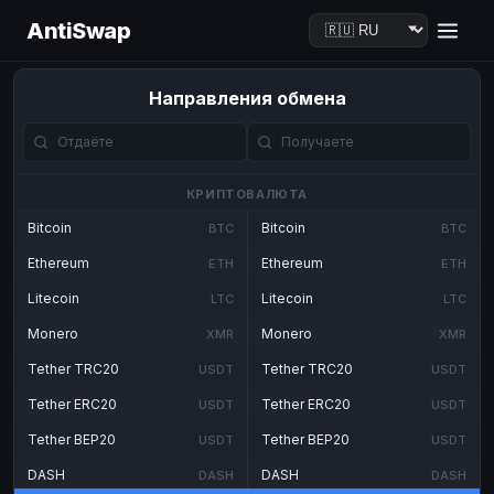
AntiSwap
Направления обмена
КРИПТОВАЛЮТА
Bitcoin
Bitcoin
BTC
BTC
Ethereum
Ethereum
ETH
ETH
Litecoin
Litecoin
LTC
LTC
Monero
Monero
XMR
XMR
Tether TRC20
Tether TRC20
USDT
USDT
Tether ERC20
Tether ERC20
USDT
USDT
Tether BEP20
Tether BEP20
USDT
USDT
DASH
DASH
DASH
DASH