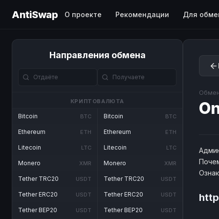
AntiSwap
О проекте
Рекомендации
Для обме
Направления обмена
Обмен
КРИПТОВАЛЮТА
O
Bitcoin
Bitcoin
BTC
BTC
Ethereum
Ethereum
ETH
ETH
Litecoin
Litecoin
LTC
LTC
Админ
Почем
Monero
Monero
XMR
XMR
Озна
Tether TRC20
Tether TRC20
USDT
USDT
Tether ERC20
Tether ERC20
USDT
USDT
htt
Tether BEP20
Tether BEP20
USDT
USDT