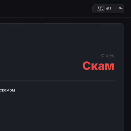
Статус
Скам
 скамом