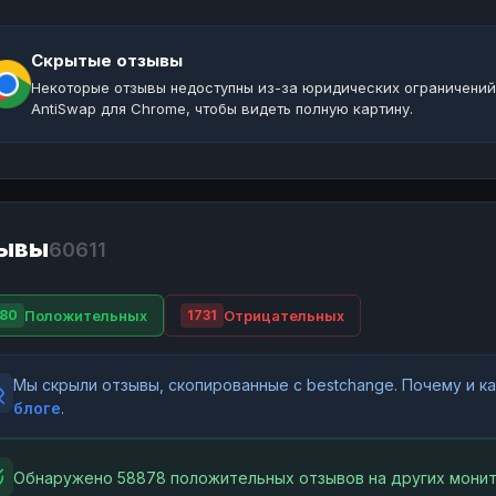
Скрытые отзывы
Некоторые отзывы недоступны из-за юридических ограничений
AntiSwap для Chrome, чтобы видеть полную картину.
ывы
60611
Положительных
Отрицательных
80
1731
Мы скрыли отзывы, скопированные с bestchange. Почему и 
блоге
.
Обнаружено 58878 положительных отзывов на других монит