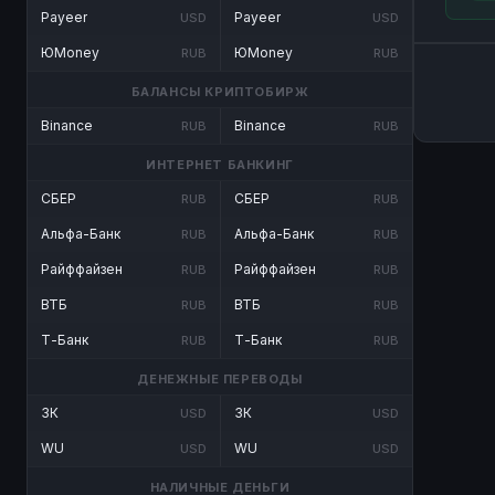
Payeer
Payeer
USD
USD
ЮMoney
ЮMoney
RUB
RUB
БАЛАНСЫ КРИПТОБИРЖ
Binance
Binance
RUB
RUB
ИНТЕРНЕТ БАНКИНГ
СБЕР
СБЕР
RUB
RUB
Альфа-Банк
Альфа-Банк
RUB
RUB
Райффайзен
Райффайзен
RUB
RUB
ВТБ
ВТБ
RUB
RUB
Т-Банк
Т-Банк
RUB
RUB
ДЕНЕЖНЫЕ ПЕРЕВОДЫ
ЗК
ЗК
USD
USD
WU
WU
USD
USD
НАЛИЧНЫЕ ДЕНЬГИ