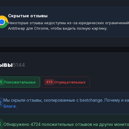
Скрытые отзывы
Некоторые отзывы недоступны из-за юридических ограничений
AntiSwap для Chrome, чтобы видеть полную картину.
ывы
5144
Положительных
Отрицательных
5
419
Мы скрыли отзывы, скопированные с bestchange. Почему и 
блоге
.
Обнаружено 4724 положительных отзывов на других монито