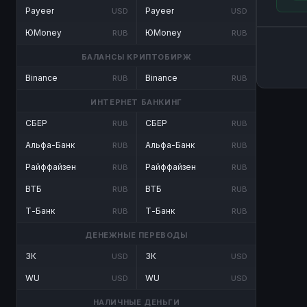
Payeer
Payeer
USD
USD
ЮMoney
ЮMoney
RUB
RUB
БАЛАНСЫ КРИПТОБИРЖ
Binance
Binance
RUB
RUB
ИНТЕРНЕТ БАНКИНГ
СБЕР
СБЕР
RUB
RUB
Альфа-Банк
Альфа-Банк
RUB
RUB
Райффайзен
Райффайзен
RUB
RUB
ВТБ
ВТБ
RUB
RUB
Т-Банк
Т-Банк
RUB
RUB
ДЕНЕЖНЫЕ ПЕРЕВОДЫ
ЗК
ЗК
USD
USD
WU
WU
USD
USD
НАЛИЧНЫЕ ДЕНЬГИ