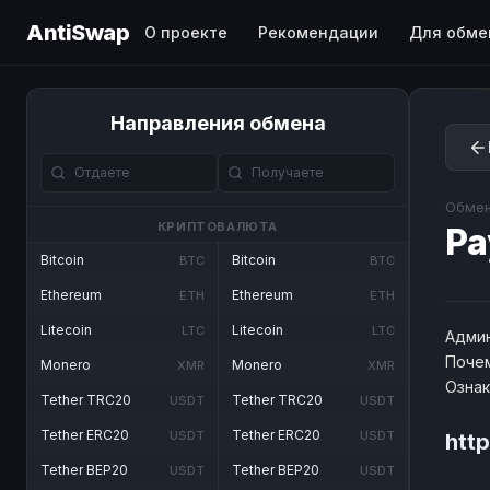
AntiSwap
О проекте
Рекомендации
Для обме
Направления обмена
Обмен
КРИПТОВАЛЮТА
Pa
Bitcoin
Bitcoin
BTC
BTC
Ethereum
Ethereum
ETH
ETH
Litecoin
Litecoin
LTC
LTC
Админ
Почем
Monero
Monero
XMR
XMR
Озна
Tether TRC20
Tether TRC20
USDT
USDT
Tether ERC20
Tether ERC20
USDT
USDT
htt
Tether BEP20
Tether BEP20
USDT
USDT