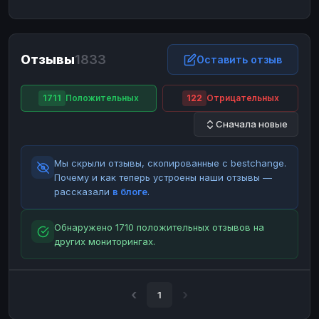
ЮMoney
ЮMoney
RUB
RUB
БАЛАНСЫ КРИПТОБИРЖ
Отзывы
1833
Binance
Binance
Оставить отзыв
RUB
RUB
ИНТЕРНЕТ БАНКИНГ
1711
Положительных
122
Отрицательных
СБЕР
СБЕР
RUB
RUB
Сначала новые
Альфа-Банк
Альфа-Банк
RUB
RUB
Райффайзен
Райффайзен
RUB
RUB
Мы скрыли отзывы, скопированные с bestchange.
ВТБ
ВТБ
RUB
RUB
Почему и как теперь устроены наши отзывы —
рассказали
в блоге
.
Т-Банк
Т-Банк
RUB
RUB
ДЕНЕЖНЫЕ ПЕРЕВОДЫ
Обнаружено 1710 положительных отзывов на
других мониторингах.
ЗК
ЗК
USD
USD
WU
WU
USD
USD
НАЛИЧНЫЕ ДЕНЬГИ
1
Наличные
Наличные
RUB
RUB