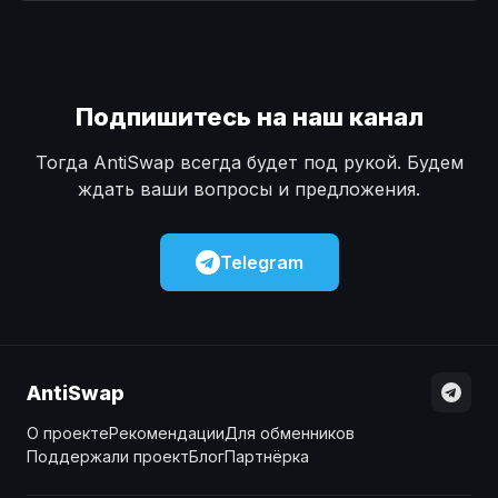
Наличные
Наличные
USD
USD
Наличные
Наличные
KZT
KZT
Подпишитесь на наш канал
Тогда AntiSwap всегда будет под рукой. Будем
ждать ваши вопросы и предложения.
Telegram
AntiSwap
О проекте
Рекомендации
Для обменников
Поддержали проект
Блог
Партнёрка