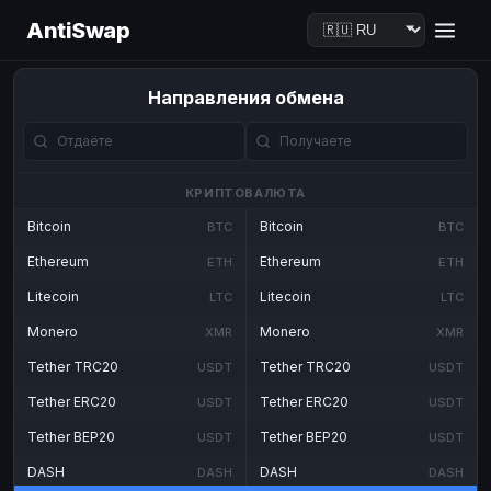
AntiSwap
Направления обмена
КРИПТОВАЛЮТА
Bitcoin
Bitcoin
BTC
BTC
Ethereum
Ethereum
ETH
ETH
Litecoin
Litecoin
LTC
LTC
Monero
Monero
XMR
XMR
Tether TRC20
Tether TRC20
USDT
USDT
Tether ERC20
Tether ERC20
USDT
USDT
Tether BEP20
Tether BEP20
USDT
USDT
DASH
DASH
DASH
DASH