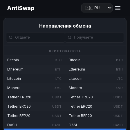
AntiSwap
Направления обмена
КРИПТОВАЛЮТА
Bitcoin
Bitcoin
BTC
BTC
Ethereum
Ethereum
ETH
ETH
Litecoin
Litecoin
LTC
LTC
Monero
Monero
XMR
XMR
Tether TRC20
Tether TRC20
USDT
USDT
Tether ERC20
Tether ERC20
USDT
USDT
Tether BEP20
Tether BEP20
USDT
USDT
DASH
DASH
DASH
DASH