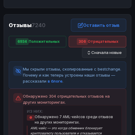
ЮMoney
ЮMoney
RUB
RUB
БАЛАНСЫ КРИПТОБИРЖ
Отзывы
7240
Binance
Binance
Оставить отзыв
RUB
RUB
ИНТЕРНЕТ БАНКИНГ
6934
Положительных
306
Отрицательных
СБЕР
СБЕР
RUB
RUB
Сначала новые
Альфа-Банк
Альфа-Банк
RUB
RUB
Райффайзен
Райффайзен
RUB
RUB
Мы скрыли отзывы, скопированные с bestchange.
ВТБ
ВТБ
RUB
RUB
Почему и как теперь устроены наши отзывы —
рассказали
в блоге
.
Т-Банк
Т-Банк
RUB
RUB
ДЕНЕЖНЫЕ ПЕРЕВОДЫ
Обнаружено 304 отрицательных отзывов на
других мониторингах.
ЗК
ЗК
USD
USD
ИЗ НИХ:
WU
WU
USD
USD
Обнаружено 7 AML-кейсов среди отзывов
🚫
на других мониторингах.
НАЛИЧНЫЕ ДЕНЬГИ
AML-кейс — это когда обменник блокирует
Наличные
Наличные
RUB
RUB
криптовалюту пользователя и отказывается