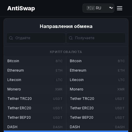
AntiSwap
Направления обмена
КРИПТОВАЛЮТА
Bitcoin
Bitcoin
BTC
BTC
Ethereum
Ethereum
ETH
ETH
Litecoin
Litecoin
LTC
LTC
Monero
Monero
XMR
XMR
Tether TRC20
Tether TRC20
USDT
USDT
Tether ERC20
Tether ERC20
USDT
USDT
Tether BEP20
Tether BEP20
USDT
USDT
DASH
DASH
DASH
DASH