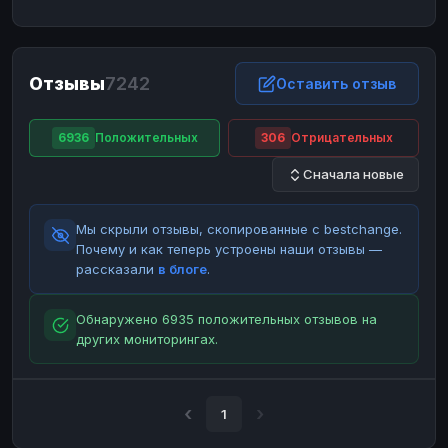
ЮMoney
ЮMoney
RUB
RUB
БАЛАНСЫ КРИПТОБИРЖ
Отзывы
7242
Binance
Binance
Оставить отзыв
RUB
RUB
ИНТЕРНЕТ БАНКИНГ
6936
Положительных
306
Отрицательных
СБЕР
СБЕР
RUB
RUB
Сначала новые
Альфа-Банк
Альфа-Банк
RUB
RUB
Райффайзен
Райффайзен
RUB
RUB
Мы скрыли отзывы, скопированные с bestchange.
ВТБ
ВТБ
RUB
RUB
Почему и как теперь устроены наши отзывы —
рассказали
в блоге
.
Т-Банк
Т-Банк
RUB
RUB
ДЕНЕЖНЫЕ ПЕРЕВОДЫ
Обнаружено 6935 положительных отзывов на
других мониторингах.
ЗК
ЗК
USD
USD
WU
WU
USD
USD
НАЛИЧНЫЕ ДЕНЬГИ
1
Наличные
Наличные
RUB
RUB