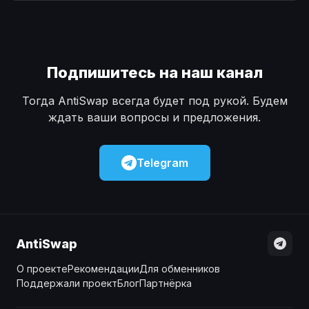
Наличные
Наличные
USD
USD
Наличные
Наличные
KZT
KZT
Подпишитесь на наш канал
Тогда AntiSwap всегда будет под рукой. Будем
ждать ваши вопросы и предложения.
Telegram
AntiSwap
О проекте
Рекомендации
Для обменников
Поддержали проект
Блог
Партнёрка