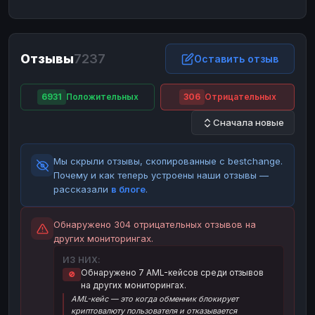
ЮMoney
ЮMoney
RUB
RUB
БАЛАНСЫ КРИПТОБИРЖ
Отзывы
7237
Binance
Binance
Оставить отзыв
RUB
RUB
ИНТЕРНЕТ БАНКИНГ
6931
Положительных
306
Отрицательных
СБЕР
СБЕР
RUB
RUB
Сначала новые
Альфа-Банк
Альфа-Банк
RUB
RUB
Райффайзен
Райффайзен
RUB
RUB
Мы скрыли отзывы, скопированные с bestchange.
ВТБ
ВТБ
RUB
RUB
Почему и как теперь устроены наши отзывы —
рассказали
в блоге
.
Т-Банк
Т-Банк
RUB
RUB
ДЕНЕЖНЫЕ ПЕРЕВОДЫ
Обнаружено 304 отрицательных отзывов на
других мониторингах.
ЗК
ЗК
USD
USD
ИЗ НИХ:
WU
WU
USD
USD
Обнаружено 7 AML-кейсов среди отзывов
🚫
на других мониторингах.
НАЛИЧНЫЕ ДЕНЬГИ
AML-кейс — это когда обменник блокирует
Наличные
Наличные
RUB
RUB
криптовалюту пользователя и отказывается