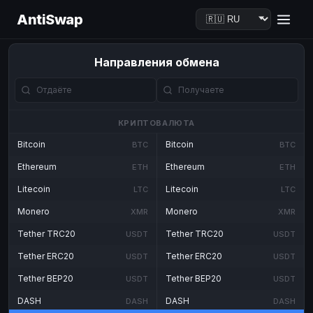
AntiSwap
Направления обмена
КРИПТОВАЛЮТА
Bitcoin
Bitcoin
BTC
BTC
Ethereum
Ethereum
ETH
ETH
Litecoin
Litecoin
LTC
LTC
Monero
Monero
XMR
XMR
Tether TRC20
Tether TRC20
USDT
USDT
Tether ERC20
Tether ERC20
USDT
USDT
Tether BEP20
Tether BEP20
USDT
USDT
DASH
DASH
DASH
DASH