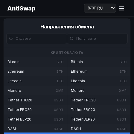
AntiSwap
Направления обмена
КРИПТОВАЛЮТА
Bitcoin
Bitcoin
BTC
BTC
Ethereum
Ethereum
ETH
ETH
Litecoin
Litecoin
LTC
LTC
Monero
Monero
XMR
XMR
Tether TRC20
Tether TRC20
USDT
USDT
Tether ERC20
Tether ERC20
USDT
USDT
Tether BEP20
Tether BEP20
USDT
USDT
DASH
DASH
DASH
DASH