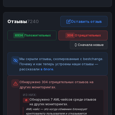
ЮMoney
ЮMoney
RUB
RUB
БАЛАНСЫ КРИПТОБИРЖ
Отзывы
7240
Binance
Binance
Оставить отзыв
RUB
RUB
ИНТЕРНЕТ БАНКИНГ
6934
Положительных
306
Отрицательных
СБЕР
СБЕР
RUB
RUB
Сначала новые
Альфа-Банк
Альфа-Банк
RUB
RUB
Райффайзен
Райффайзен
RUB
RUB
Мы скрыли отзывы, скопированные с bestchange.
ВТБ
ВТБ
RUB
RUB
Почему и как теперь устроены наши отзывы —
рассказали
в блоге
.
Т-Банк
Т-Банк
RUB
RUB
ДЕНЕЖНЫЕ ПЕРЕВОДЫ
Обнаружено 304 отрицательных отзывов на
других мониторингах.
ЗК
ЗК
USD
USD
ИЗ НИХ:
WU
WU
USD
USD
Обнаружено 7 AML-кейсов среди отзывов
🚫
на других мониторингах.
НАЛИЧНЫЕ ДЕНЬГИ
AML-кейс — это когда обменник блокирует
Наличные
Наличные
RUB
RUB
криптовалюту пользователя и отказывается