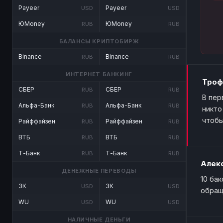
Payeer
Payeer
USD
USD
ЮMoney
ЮMoney
RUB
RUB
БАЛАНСЫ КРИПТОБИРЖ
Binance
Binance
RUB
RUB
ИНТЕРНЕТ БАНКИНГ
Троф
СБЕР
СБЕР
RUB
RUB
В пер
Альфа-Банк
Альфа-Банк
RUB
RUB
никто
чтобы
Райффайзен
Райффайзен
RUB
RUB
ВТБ
ВТБ
RUB
RUB
Т-Банк
Т-Банк
RUB
RUB
Алек
ДЕНЕЖНЫЕ ПЕРЕВОДЫ
10 ба
ЗК
ЗК
USD
USD
обращ
WU
WU
USD
USD
НАЛИЧНЫЕ ДЕНЬГИ