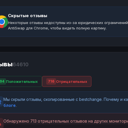
Скрытые отзывы
Некоторые отзывы недоступны из-за юридических ограничений
AntiSwap для Chrome, чтобы видеть полную картину.
ывы
64610
Положительных
Отрицательных
94
716
Мы скрыли отзывы, скопированные с bestchange. Почему и 
блоге
.
Обнаружено 713 отрицательных отзывов на других монитори