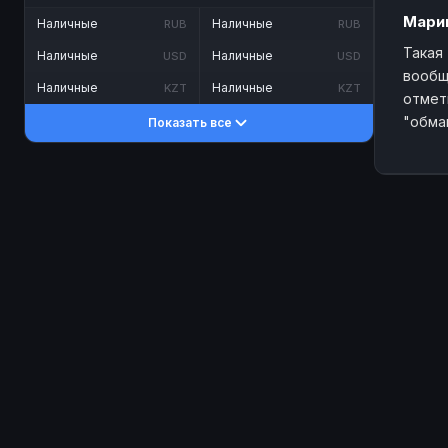
Мари
Наличные
Наличные
RUB
RUB
Такая
Наличные
Наличные
USD
USD
вообщ
Наличные
Наличные
KZT
KZT
отмет
"обма
Показать все