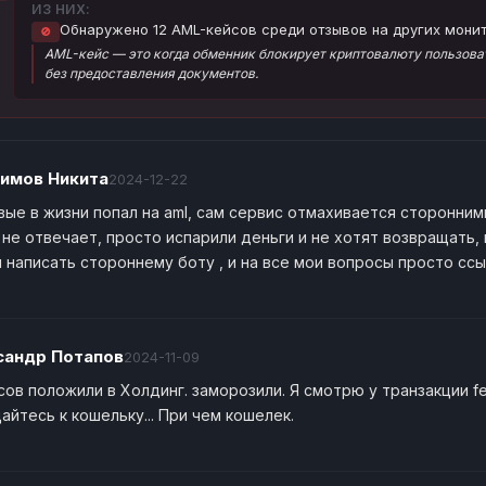
ИЗ НИХ:
Обнаружено 12 AML-кейсов среди отзывов на других монит
🚫
AML-кейс — это когда обменник блокирует криптовалюту пользоват
без предоставления документов.
имов Никита
2024-12-22
вые в жизни попал на aml, сам сервис отмахивается сторонни
 не отвечает, просто испарили деньги и не хотят возвращать,
 написать стороннему боту , и на все мои вопросы просто ссы
сандр Потапов
2024-11-09
ксов положили в Холдинг. заморозили. Я смотрю у транзакции f
айтесь к кошельку... При чем кошелек.