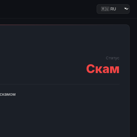
Статус
Скам
 скамом