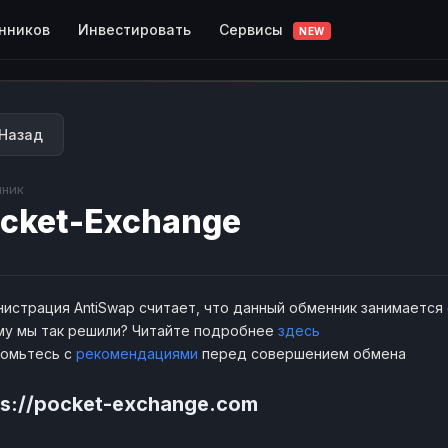
Сервисы
нников
Инвестировать
NEW
Назад
ник
cket-Exchange
истрация AntiSwap считает, что данный обменник занимается
у мы так решили? Читайте подробнее
здесь
комьтесь с
рекомендациями
перед совершением обмена
ps://pocket-exchange.com