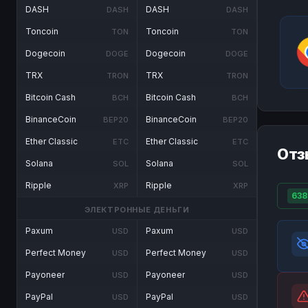
DASH
DASH
DASH
DASH
Toncoin
Toncoin
TON
TON
Dogecoin
Dogecoin
DOGE
DOGE
TRX
TRX
TRON
TRON
Bitcoin Cash
Bitcoin Cash
BCH
BCH
BinanceCoin
BinanceCoin
BEP20
BEP20
Ether Classic
Ether Classic
ETC
ETC
Отз
Solana
Solana
SOL
SOL
Ripple
Ripple
XRP
XRP
638
ЭЛЕКТРОННЫЕ ДЕНЬГИ
Paxum
Paxum
USD
USD
Perfect Money
Perfect Money
USD
USD
Payoneer
Payoneer
USD
USD
PayPal
PayPal
USD
USD