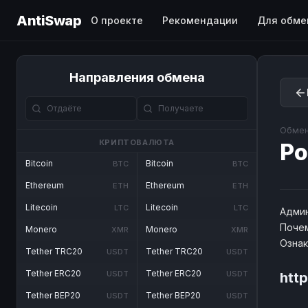
AntiSwap
О проекте
Рекомендации
Для обме
Направления обмена
Обмен
КРИПТОВАЛЮТА
Po
Bitcoin
Bitcoin
BTC
BTC
Ethereum
Ethereum
ETH
ETH
Litecoin
Litecoin
LTC
LTC
Админ
Почем
Monero
Monero
XMR
XMR
Озна
Tether TRC20
Tether TRC20
USDT
USDT
Tether ERC20
Tether ERC20
USDT
USDT
htt
Tether BEP20
Tether BEP20
USDT
USDT