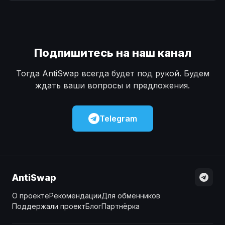
Наличные
Наличные
USD
USD
Наличные
Наличные
KZT
KZT
Подпишитесь на наш канал
Тогда AntiSwap всегда будет под рукой. Будем
ждать ваши вопросы и предложения.
Telegram
AntiSwap
О проекте
Рекомендации
Для обменников
Поддержали проект
Блог
Партнёрка