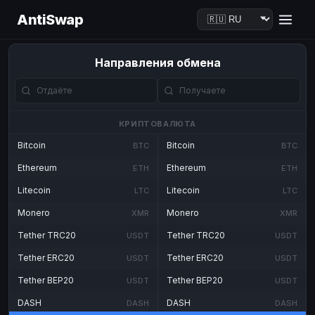
AntiSwap
Направления обмена
КРИПТОВАЛЮТА
Bitcoin
Bitcoin
BTC
BTC
Ethereum
Ethereum
ETH
ETH
Litecoin
Litecoin
LTC
LTC
Monero
Monero
XMR
XMR
Tether TRC20
Tether TRC20
USDT
USDT
Tether ERC20
Tether ERC20
USDT
USDT
Tether BEP20
Tether BEP20
USDT
USDT
DASH
DASH
DASH
DASH