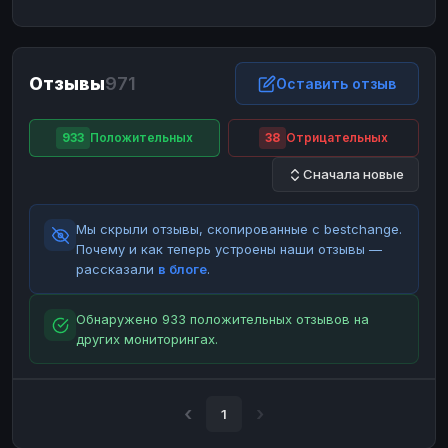
ЮMoney
ЮMoney
RUB
RUB
БАЛАНСЫ КРИПТОБИРЖ
Отзывы
971
Binance
Binance
Оставить отзыв
RUB
RUB
ИНТЕРНЕТ БАНКИНГ
933
Положительных
38
Отрицательных
СБЕР
СБЕР
RUB
RUB
Сначала новые
Альфа-Банк
Альфа-Банк
RUB
RUB
Райффайзен
Райффайзен
RUB
RUB
Мы скрыли отзывы, скопированные с bestchange.
ВТБ
ВТБ
RUB
RUB
Почему и как теперь устроены наши отзывы —
рассказали
в блоге
.
Т-Банк
Т-Банк
RUB
RUB
ДЕНЕЖНЫЕ ПЕРЕВОДЫ
Обнаружено 933 положительных отзывов на
других мониторингах.
ЗК
ЗК
USD
USD
WU
WU
USD
USD
НАЛИЧНЫЕ ДЕНЬГИ
1
Наличные
Наличные
RUB
RUB