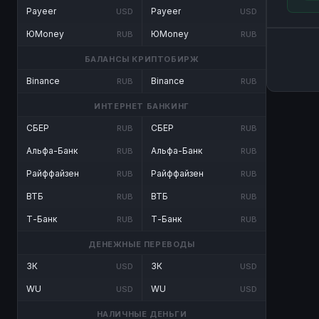
Payeer
Payeer
USD
USD
ЮMoney
ЮMoney
RUB
RUB
БАЛАНСЫ КРИПТОБИРЖ
Binance
Binance
RUB
RUB
ИНТЕРНЕТ БАНКИНГ
СБЕР
СБЕР
RUB
RUB
Альфа-Банк
Альфа-Банк
RUB
RUB
Райффайзен
Райффайзен
RUB
RUB
ВТБ
ВТБ
RUB
RUB
Т-Банк
Т-Банк
RUB
RUB
ДЕНЕЖНЫЕ ПЕРЕВОДЫ
ЗК
ЗК
USD
USD
WU
WU
USD
USD
НАЛИЧНЫЕ ДЕНЬГИ