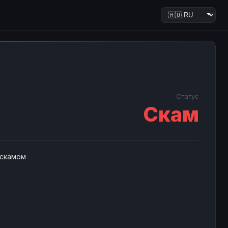
Статус
Скам
 скамом