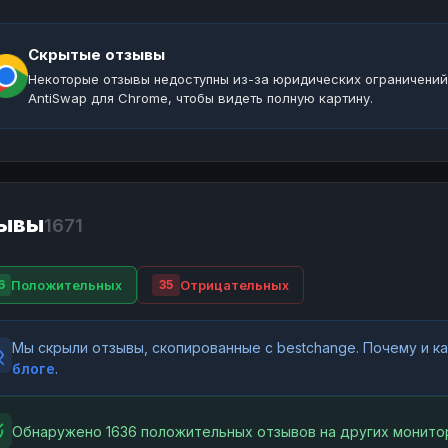
Скрытые отзывы
Некоторые отзывы недоступны из-за юридических ограничений
AntiSwap для Chrome, чтобы видеть полную картину.
ывы
1671
Положительных
Отрицательных
6
35
Мы скрыли отзывы, скопированные с bestchange. Почему и 
блоге
.
Обнаружено 1636 положительных отзывов на других монитор