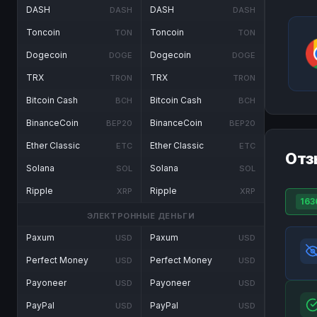
DASH
DASH
DASH
DASH
Toncoin
Toncoin
TON
TON
Dogecoin
Dogecoin
DOGE
DOGE
TRX
TRX
TRON
TRON
Bitcoin Cash
Bitcoin Cash
BCH
BCH
BinanceCoin
BinanceCoin
BEP20
BEP20
Ether Classic
Ether Classic
ETC
ETC
Отз
Solana
Solana
SOL
SOL
Ripple
Ripple
XRP
XRP
163
ЭЛЕКТРОННЫЕ ДЕНЬГИ
Paxum
Paxum
USD
USD
Perfect Money
Perfect Money
USD
USD
Payoneer
Payoneer
USD
USD
PayPal
PayPal
USD
USD