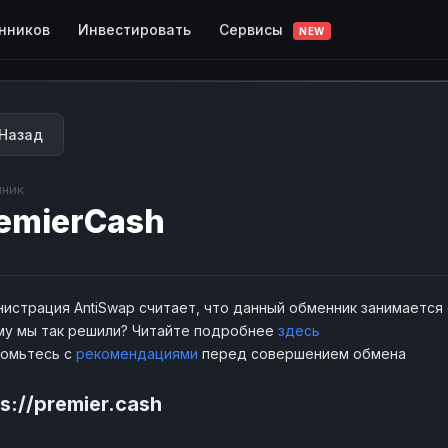
Сервисы
нников
Инвестировать
NEW
Назад
ник
emierCash
истрация AntiSwap считает, что данный обменник занимается
у мы так решили? Читайте подробнее
здесь
комьтесь с
рекомендациями
перед совершением обмена
s://premier.cash