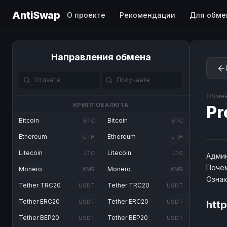
AntiSwap
О проекте
Рекомендации
Для обме
Направления обмена
Обмен
КРИПТОВАЛЮТА
Pr
Bitcoin
Bitcoin
BTC
BTC
Ethereum
Ethereum
ETH
ETH
Litecoin
Litecoin
LTC
LTC
Админ
Почем
Monero
Monero
XMR
XMR
Озна
Tether TRC20
Tether TRC20
USDT
USDT
Tether ERC20
Tether ERC20
USDT
USDT
http
Tether BEP20
Tether BEP20
USDT
USDT