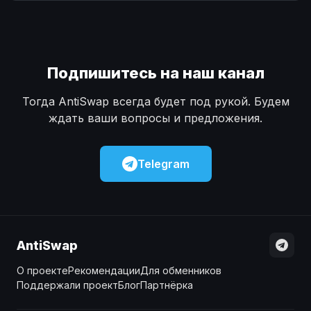
Наличные
Наличные
USD
USD
Наличные
Наличные
KZT
KZT
Подпишитесь на наш канал
Тогда AntiSwap всегда будет под рукой. Будем
ждать ваши вопросы и предложения.
Telegram
AntiSwap
О проекте
Рекомендации
Для обменников
Поддержали проект
Блог
Партнёрка