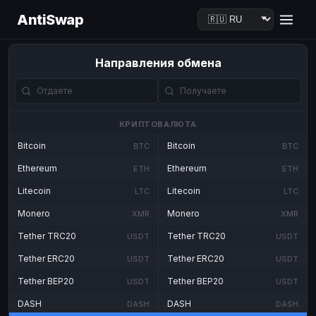
AntiSwap
Направления обмена
КРИПТОВАЛЮТА
Bitcoin
Bitcoin
BTC
BTC
Ethereum
Ethereum
ETH
ETH
Litecoin
Litecoin
LTC
LTC
Monero
Monero
XMR
XMR
Tether TRC20
Tether TRC20
USDT
USDT
Tether ERC20
Tether ERC20
USDT
USDT
Tether BEP20
Tether BEP20
USDT
USDT
DASH
DASH
DASH
DASH