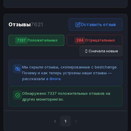
ЮMoney
ЮMoney
RUB
RUB
БАЛАНСЫ КРИПТОБИРЖ
Отзывы
7621
Binance
Binance
Оставить отзыв
RUB
RUB
ИНТЕРНЕТ БАНКИНГ
7337
Положительных
284
Отрицательных
СБЕР
СБЕР
RUB
RUB
Сначала новые
Альфа-Банк
Альфа-Банк
RUB
RUB
Райффайзен
Райффайзен
RUB
RUB
Мы скрыли отзывы, скопированные с bestchange.
ВТБ
ВТБ
RUB
RUB
Почему и как теперь устроены наши отзывы —
рассказали
в блоге
.
Т-Банк
Т-Банк
RUB
RUB
ДЕНЕЖНЫЕ ПЕРЕВОДЫ
Обнаружено 7337 положительных отзывов на
других мониторингах.
ЗК
ЗК
USD
USD
WU
WU
USD
USD
НАЛИЧНЫЕ ДЕНЬГИ
1
Наличные
Наличные
RUB
RUB