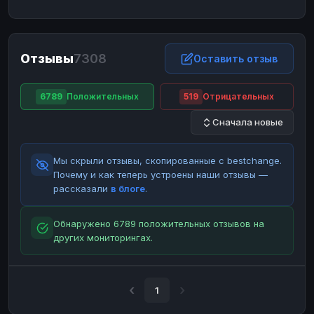
ЮMoney
ЮMoney
RUB
RUB
БАЛАНСЫ КРИПТОБИРЖ
Отзывы
7308
Binance
Binance
Оставить отзыв
RUB
RUB
ИНТЕРНЕТ БАНКИНГ
6789
Положительных
519
Отрицательных
СБЕР
СБЕР
RUB
RUB
Сначала новые
Альфа-Банк
Альфа-Банк
RUB
RUB
Райффайзен
Райффайзен
RUB
RUB
Мы скрыли отзывы, скопированные с bestchange.
ВТБ
ВТБ
RUB
RUB
Почему и как теперь устроены наши отзывы —
рассказали
в блоге
.
Т-Банк
Т-Банк
RUB
RUB
ДЕНЕЖНЫЕ ПЕРЕВОДЫ
Обнаружено 6789 положительных отзывов на
других мониторингах.
ЗК
ЗК
USD
USD
WU
WU
USD
USD
НАЛИЧНЫЕ ДЕНЬГИ
1
Наличные
Наличные
RUB
RUB