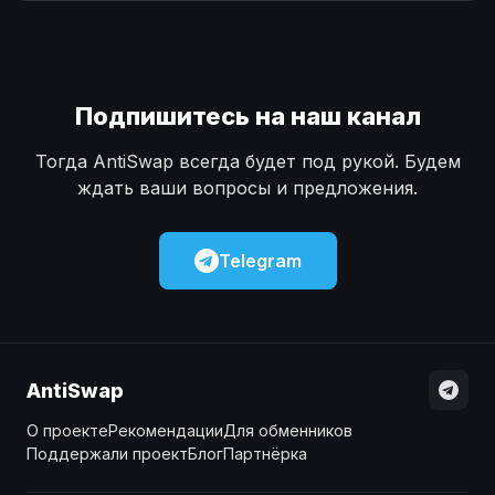
Наличные
Наличные
USD
USD
Наличные
Наличные
KZT
KZT
Подпишитесь на наш канал
Тогда AntiSwap всегда будет под рукой. Будем
ждать ваши вопросы и предложения.
Telegram
AntiSwap
О проекте
Рекомендации
Для обменников
Поддержали проект
Блог
Партнёрка