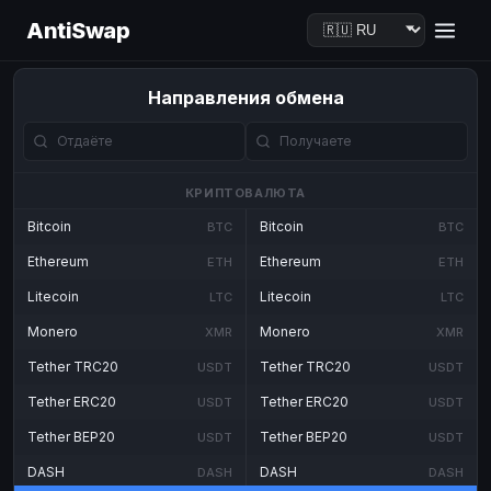
AntiSwap
Направления обмена
КРИПТОВАЛЮТА
Bitcoin
Bitcoin
BTC
BTC
Ethereum
Ethereum
ETH
ETH
Litecoin
Litecoin
LTC
LTC
Monero
Monero
XMR
XMR
Tether TRC20
Tether TRC20
USDT
USDT
Tether ERC20
Tether ERC20
USDT
USDT
Tether BEP20
Tether BEP20
USDT
USDT
DASH
DASH
DASH
DASH