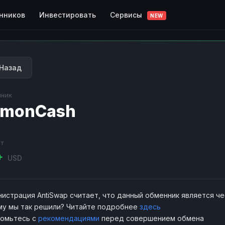
Сервисы
нников
Инвестировать
NEW
Назад
ник
amonCash
т
K+
USD
истрация AntiSwap считает, что данный обменник является ч
у мы так решили? Читайте подробнее
здесь
комьтесь с
рекомендациями
перед совершением обмена