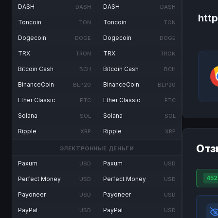
DASH
DASH
DASH
DASH
htt
Toncoin
Toncoin
TON
TON
Dogecoin
Dogecoin
DOGE
DOGE
TRX
TRX
TRON
TRON
Bitcoin Cash
Bitcoin Cash
BCH
BCH
BinanceCoin
BinanceCoin
BEP20
BEP20
Ether Classic
Ether Classic
ETC
ETC
Solana
Solana
SOL
SOL
Ripple
Ripple
XRP
XRP
Отз
ЭЛЕКТРОННЫЕ ДЕНЬГИ
Paxum
Paxum
USD
USD
452
Perfect Money
Perfect Money
USD
USD
Payoneer
Payoneer
USD
USD
PayPal
PayPal
USD
USD