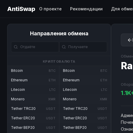
AntiSwap
О проекте
Рекомендации
Для обме
Направления обмена
Обмен
КРИПТОВАЛЮТА
R
Bitcoin
Bitcoin
BTC
BTC
Ethereum
Ethereum
ETH
ETH
Оборо
Litecoin
Litecoin
LTC
LTC
1.1
Monero
Monero
XMR
XMR
Tether TRC20
Tether TRC20
USDT
USDT
Админ
Tether ERC20
Tether ERC20
USDT
USDT
Почем
Tether BEP20
Tether BEP20
USDT
USDT
Озна