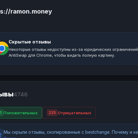
ps://ramon.money
Скрытые отзывы
Некоторые отзывы недоступны из-за юридических ограничений
AntiSwap для Chrome, чтобы видеть полную картину.
ывы
4746
Положительных
Отрицательных
1
225
Мы скрыли отзывы, скопированные с bestchange. Почему и 