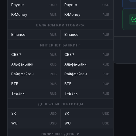
Payeer
Payeer
USD
USD
ЮMoney
ЮMoney
RUB
RUB
БАЛАНСЫ КРИПТОБИРЖ
Binance
Binance
RUB
RUB
ИНТЕРНЕТ БАНКИНГ
СБЕР
СБЕР
RUB
RUB
Альфа-Банк
Альфа-Банк
RUB
RUB
Райффайзен
Райффайзен
RUB
RUB
ВТБ
ВТБ
RUB
RUB
Т-Банк
Т-Банк
RUB
RUB
ДЕНЕЖНЫЕ ПЕРЕВОДЫ
ЗК
ЗК
USD
USD
WU
WU
USD
USD
НАЛИЧНЫЕ ДЕНЬГИ