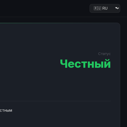
Статус
Честный
естным