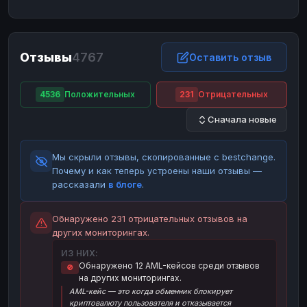
ЮMoney
ЮMoney
RUB
RUB
БАЛАНСЫ КРИПТОБИРЖ
Отзывы
4767
Binance
Binance
Оставить отзыв
RUB
RUB
ИНТЕРНЕТ БАНКИНГ
4536
Положительных
231
Отрицательных
СБЕР
СБЕР
RUB
RUB
Сначала новые
Альфа-Банк
Альфа-Банк
RUB
RUB
Райффайзен
Райффайзен
RUB
RUB
Мы скрыли отзывы, скопированные с bestchange.
ВТБ
ВТБ
RUB
RUB
Почему и как теперь устроены наши отзывы —
рассказали
в блоге
.
Т-Банк
Т-Банк
RUB
RUB
ДЕНЕЖНЫЕ ПЕРЕВОДЫ
Обнаружено 231 отрицательных отзывов на
других мониторингах.
ЗК
ЗК
USD
USD
ИЗ НИХ:
WU
WU
USD
USD
Обнаружено 12 AML-кейсов среди отзывов
🚫
на других мониторингах.
НАЛИЧНЫЕ ДЕНЬГИ
AML-кейс — это когда обменник блокирует
Наличные
Наличные
RUB
RUB
криптовалюту пользователя и отказывается