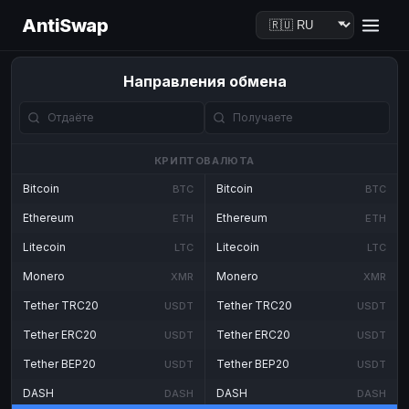
AntiSwap
Направления обмена
КРИПТОВАЛЮТА
Bitcoin
Bitcoin
BTC
BTC
Ethereum
Ethereum
ETH
ETH
Litecoin
Litecoin
LTC
LTC
Monero
Monero
XMR
XMR
Tether TRC20
Tether TRC20
USDT
USDT
Tether ERC20
Tether ERC20
USDT
USDT
Tether BEP20
Tether BEP20
USDT
USDT
DASH
DASH
DASH
DASH