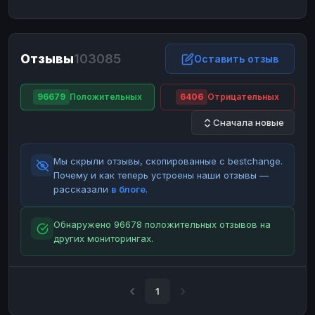
ЮMoney
ЮMoney
RUB
RUB
БАЛАНСЫ КРИПТОБИРЖ
Отзывы
103085
Binance
Binance
Оставить отзыв
RUB
RUB
ИНТЕРНЕТ БАНКИНГ
96679
Положительных
6406
Отрицательных
СБЕР
СБЕР
RUB
RUB
Сначала новые
Альфа-Банк
Альфа-Банк
RUB
RUB
Райффайзен
Райффайзен
RUB
RUB
Мы скрыли отзывы, скопированные с bestchange.
ВТБ
ВТБ
RUB
RUB
Почему и как теперь устроены наши отзывы —
рассказали
в блоге
.
Т-Банк
Т-Банк
RUB
RUB
ДЕНЕЖНЫЕ ПЕРЕВОДЫ
Обнаружено 96678 положительных отзывов на
других мониторингах.
ЗК
ЗК
USD
USD
WU
WU
USD
USD
НАЛИЧНЫЕ ДЕНЬГИ
1
Наличные
Наличные
RUB
RUB