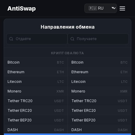
AntiSwap
Направления обмена
КРИПТОВАЛЮТА
Bitcoin
Bitcoin
BTC
BTC
Ethereum
Ethereum
ETH
ETH
Litecoin
Litecoin
LTC
LTC
Monero
Monero
XMR
XMR
Tether TRC20
Tether TRC20
USDT
USDT
Tether ERC20
Tether ERC20
USDT
USDT
Tether BEP20
Tether BEP20
USDT
USDT
DASH
DASH
DASH
DASH