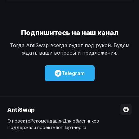
Наличные
Наличные
USD
USD
Наличные
Наличные
KZT
KZT
Подпишитесь на наш канал
Тогда AntiSwap всегда будет под рукой. Будем
ждать ваши вопросы и предложения.
Telegram
AntiSwap
О проекте
Рекомендации
Для обменников
Поддержали проект
Блог
Партнёрка