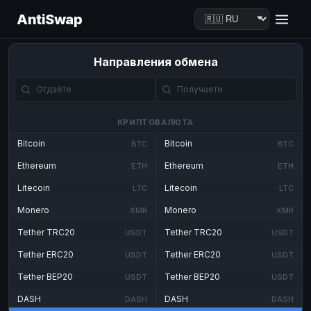
AntiSwap
Направления обмена
КРИПТОВАЛЮТА
Bitcoin
Bitcoin
BTC
BTC
Ethereum
Ethereum
ETH
ETH
Litecoin
Litecoin
LTC
LTC
Monero
Monero
XMR
XMR
Tether TRC20
Tether TRC20
USDT
USDT
Tether ERC20
Tether ERC20
USDT
USDT
Tether BEP20
Tether BEP20
USDT
USDT
DASH
DASH
DASH
DASH