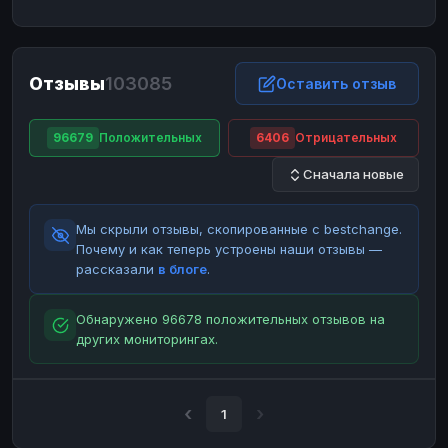
ЮMoney
ЮMoney
RUB
RUB
БАЛАНСЫ КРИПТОБИРЖ
Отзывы
103085
Binance
Binance
Оставить отзыв
RUB
RUB
ИНТЕРНЕТ БАНКИНГ
96679
Положительных
6406
Отрицательных
СБЕР
СБЕР
RUB
RUB
Сначала новые
Альфа-Банк
Альфа-Банк
RUB
RUB
Райффайзен
Райффайзен
RUB
RUB
Мы скрыли отзывы, скопированные с bestchange.
ВТБ
ВТБ
RUB
RUB
Почему и как теперь устроены наши отзывы —
рассказали
в блоге
.
Т-Банк
Т-Банк
RUB
RUB
ДЕНЕЖНЫЕ ПЕРЕВОДЫ
Обнаружено 96678 положительных отзывов на
других мониторингах.
ЗК
ЗК
USD
USD
WU
WU
USD
USD
НАЛИЧНЫЕ ДЕНЬГИ
1
Наличные
Наличные
RUB
RUB