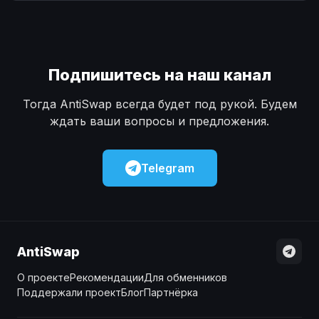
Наличные
Наличные
USD
USD
Наличные
Наличные
KZT
KZT
Подпишитесь на наш канал
Тогда AntiSwap всегда будет под рукой. Будем
ждать ваши вопросы и предложения.
Telegram
AntiSwap
О проекте
Рекомендации
Для обменников
Поддержали проект
Блог
Партнёрка