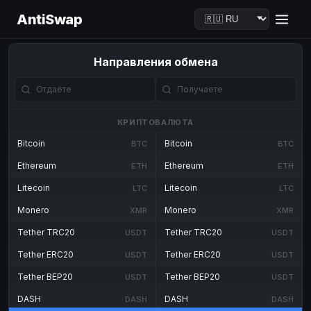
AntiSwap
Направления обмена
КРИПТОВАЛЮТА
Bitcoin
Bitcoin
BTC
BTC
Ethereum
Ethereum
ETH
ETH
Litecoin
Litecoin
LTC
LTC
Monero
Monero
XMR
XMR
Tether TRC20
Tether TRC20
USDT
USDT
Tether ERC20
Tether ERC20
USDT
USDT
Tether BEP20
Tether BEP20
USDT
USDT
DASH
DASH
DASH
DASH