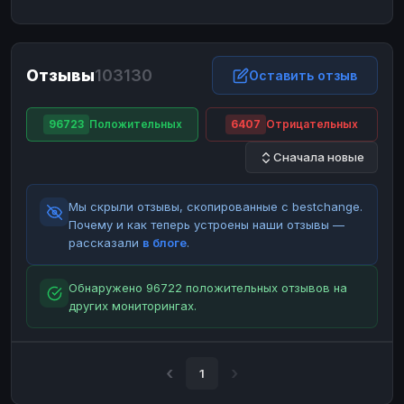
ЮMoney
ЮMoney
RUB
RUB
БАЛАНСЫ КРИПТОБИРЖ
Отзывы
103130
Binance
Binance
Оставить отзыв
RUB
RUB
ИНТЕРНЕТ БАНКИНГ
96723
Положительных
6407
Отрицательных
СБЕР
СБЕР
RUB
RUB
Сначала новые
Альфа-Банк
Альфа-Банк
RUB
RUB
Райффайзен
Райффайзен
RUB
RUB
Мы скрыли отзывы, скопированные с bestchange.
ВТБ
ВТБ
RUB
RUB
Почему и как теперь устроены наши отзывы —
рассказали
в блоге
.
Т-Банк
Т-Банк
RUB
RUB
ДЕНЕЖНЫЕ ПЕРЕВОДЫ
Обнаружено 96722 положительных отзывов на
других мониторингах.
ЗК
ЗК
USD
USD
WU
WU
USD
USD
НАЛИЧНЫЕ ДЕНЬГИ
1
Наличные
Наличные
RUB
RUB