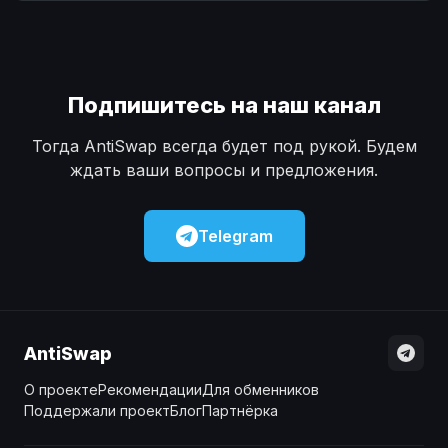
Наличные
Наличные
USD
USD
Наличные
Наличные
KZT
KZT
Подпишитесь на наш канал
Тогда AntiSwap всегда будет под рукой. Будем
ждать ваши вопросы и предложения.
Telegram
AntiSwap
О проекте
Рекомендации
Для обменников
Поддержали проект
Блог
Партнёрка