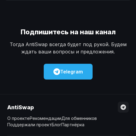
Наличные
Наличные
USD
USD
Наличные
Наличные
KZT
KZT
Подпишитесь на наш канал
Тогда AntiSwap всегда будет под рукой. Будем
ждать ваши вопросы и предложения.
Telegram
AntiSwap
О проекте
Рекомендации
Для обменников
Поддержали проект
Блог
Партнёрка