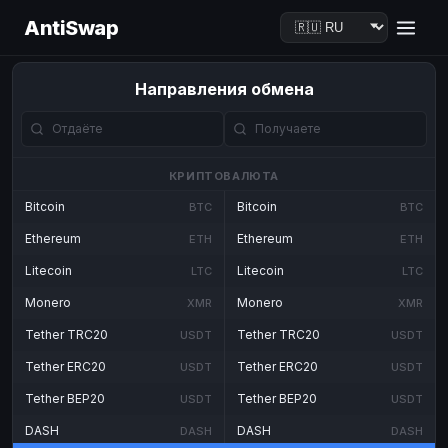
AntiSwap
Направления обмена
КРИПТОВАЛЮТА
Bitcoin
Bitcoin
BTC
BTC
Ethereum
Ethereum
ETH
ETH
Litecoin
Litecoin
LTC
LTC
Monero
Monero
XMR
XMR
Tether TRC20
Tether TRC20
USDT
USDT
Tether ERC20
Tether ERC20
USDT
USDT
Tether BEP20
Tether BEP20
USDT
USDT
DASH
DASH
DASH
DASH