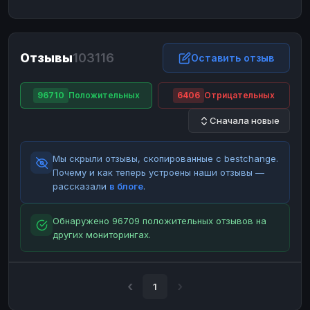
ЮMoney
ЮMoney
RUB
RUB
БАЛАНСЫ КРИПТОБИРЖ
Отзывы
103116
Binance
Binance
Оставить отзыв
RUB
RUB
ИНТЕРНЕТ БАНКИНГ
96710
Положительных
6406
Отрицательных
СБЕР
СБЕР
RUB
RUB
Сначала новые
Альфа-Банк
Альфа-Банк
RUB
RUB
Райффайзен
Райффайзен
RUB
RUB
Мы скрыли отзывы, скопированные с bestchange.
ВТБ
ВТБ
RUB
RUB
Почему и как теперь устроены наши отзывы —
рассказали
в блоге
.
Т-Банк
Т-Банк
RUB
RUB
ДЕНЕЖНЫЕ ПЕРЕВОДЫ
Обнаружено 96709 положительных отзывов на
других мониторингах.
ЗК
ЗК
USD
USD
WU
WU
USD
USD
НАЛИЧНЫЕ ДЕНЬГИ
1
Наличные
Наличные
RUB
RUB