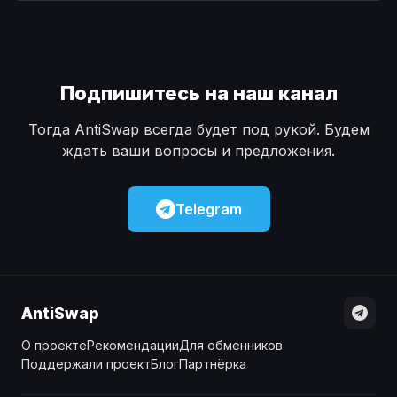
Наличные
Наличные
USD
USD
Наличные
Наличные
KZT
KZT
Подпишитесь на наш канал
Тогда AntiSwap всегда будет под рукой. Будем
ждать ваши вопросы и предложения.
Telegram
AntiSwap
О проекте
Рекомендации
Для обменников
Поддержали проект
Блог
Партнёрка