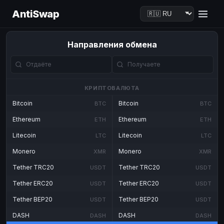
AntiSwap
Направления обмена
КРИПТОВАЛЮТА
Bitcoin
Bitcoin
BTC
BTC
Ethereum
Ethereum
ETH
ETH
Litecoin
Litecoin
LTC
LTC
Monero
Monero
XMR
XMR
Tether TRC20
Tether TRC20
USDT
USDT
Tether ERC20
Tether ERC20
USDT
USDT
Tether BEP20
Tether BEP20
USDT
USDT
DASH
DASH
DASH
DASH