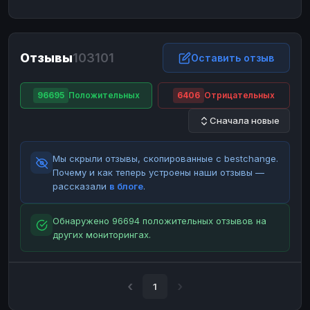
ЮMoney
ЮMoney
RUB
RUB
БАЛАНСЫ КРИПТОБИРЖ
Отзывы
103101
Binance
Binance
Оставить отзыв
RUB
RUB
ИНТЕРНЕТ БАНКИНГ
96695
Положительных
6406
Отрицательных
СБЕР
СБЕР
RUB
RUB
Сначала новые
Альфа-Банк
Альфа-Банк
RUB
RUB
Райффайзен
Райффайзен
RUB
RUB
Мы скрыли отзывы, скопированные с bestchange.
ВТБ
ВТБ
RUB
RUB
Почему и как теперь устроены наши отзывы —
рассказали
в блоге
.
Т-Банк
Т-Банк
RUB
RUB
ДЕНЕЖНЫЕ ПЕРЕВОДЫ
Обнаружено 96694 положительных отзывов на
других мониторингах.
ЗК
ЗК
USD
USD
WU
WU
USD
USD
НАЛИЧНЫЕ ДЕНЬГИ
1
Наличные
Наличные
RUB
RUB