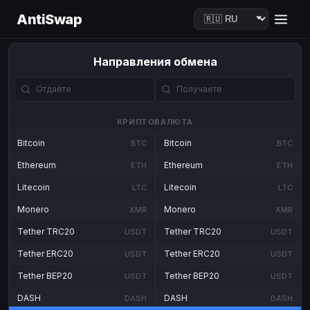
AntiSwap
Направления обмена
КРИПТОВАЛЮТА
Bitcoin
Bitcoin
BTC
BTC
Ethereum
Ethereum
ETH
ETH
Litecoin
Litecoin
LTC
LTC
Monero
Monero
XMR
XMR
Tether TRC20
Tether TRC20
USDT
USDT
Tether ERC20
Tether ERC20
USDT
USDT
Tether BEP20
Tether BEP20
USDT
USDT
DASH
DASH
DASH
DASH