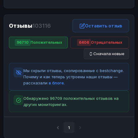
ЮMoney
ЮMoney
RUB
RUB
БАЛАНСЫ КРИПТОБИРЖ
Отзывы
103116
Binance
Binance
Оставить отзыв
RUB
RUB
ИНТЕРНЕТ БАНКИНГ
96710
Положительных
6406
Отрицательных
СБЕР
СБЕР
RUB
RUB
Сначала новые
Альфа-Банк
Альфа-Банк
RUB
RUB
Райффайзен
Райффайзен
RUB
RUB
Мы скрыли отзывы, скопированные с bestchange.
ВТБ
ВТБ
RUB
RUB
Почему и как теперь устроены наши отзывы —
рассказали
в блоге
.
Т-Банк
Т-Банк
RUB
RUB
ДЕНЕЖНЫЕ ПЕРЕВОДЫ
Обнаружено 96709 положительных отзывов на
других мониторингах.
ЗК
ЗК
USD
USD
WU
WU
USD
USD
НАЛИЧНЫЕ ДЕНЬГИ
1
Наличные
Наличные
RUB
RUB