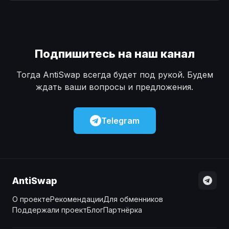
Наличные
Наличные
USD
USD
Наличные
Наличные
KZT
KZT
Подпишитесь на наш канал
Тогда AntiSwap всегда будет под рукой. Будем
ждать ваши вопросы и предложения.
Telegram
AntiSwap
О проекте
Рекомендации
Для обменников
Поддержали проект
Блог
Партнёрка