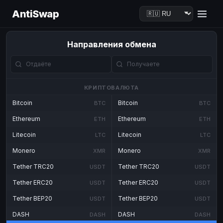
AntiSwap
Направления обмена
КРИПТОВАЛЮТА
Bitcoin
Bitcoin
BTC
BTC
Ethereum
Ethereum
ETH
ETH
Litecoin
Litecoin
LTC
LTC
Monero
Monero
XMR
XMR
Tether TRC20
Tether TRC20
USDT
USDT
Tether ERC20
Tether ERC20
USDT
USDT
Tether BEP20
Tether BEP20
USDT
USDT
DASH
DASH
DASH
DASH