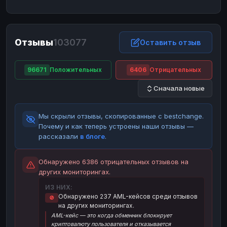
ЮMoney
ЮMoney
RUB
RUB
БАЛАНСЫ КРИПТОБИРЖ
Отзывы
103077
Binance
Binance
Оставить отзыв
RUB
RUB
ИНТЕРНЕТ БАНКИНГ
96671
Положительных
6406
Отрицательных
СБЕР
СБЕР
RUB
RUB
Сначала новые
Альфа-Банк
Альфа-Банк
RUB
RUB
Райффайзен
Райффайзен
RUB
RUB
Мы скрыли отзывы, скопированные с bestchange.
ВТБ
ВТБ
RUB
RUB
Почему и как теперь устроены наши отзывы —
рассказали
в блоге
.
Т-Банк
Т-Банк
RUB
RUB
ДЕНЕЖНЫЕ ПЕРЕВОДЫ
Обнаружено 6386 отрицательных отзывов на
других мониторингах.
ЗК
ЗК
USD
USD
ИЗ НИХ:
WU
WU
USD
USD
Обнаружено 237 AML-кейсов среди отзывов
🚫
на других мониторингах.
НАЛИЧНЫЕ ДЕНЬГИ
AML-кейс — это когда обменник блокирует
Наличные
Наличные
RUB
RUB
криптовалюту пользователя и отказывается