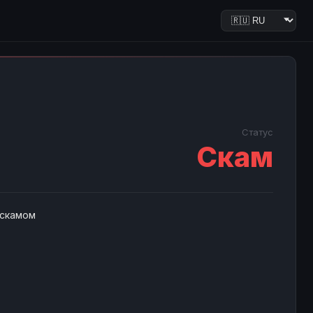
Статус
Скам
 скамом