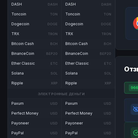
DASH
DASH
DASH
DASH
Toncoin
Toncoin
TON
TON
Dogecoin
Dogecoin
DOGE
DOGE
TRX
TRX
TRON
TRON
Bitcoin Cash
Bitcoin Cash
BCH
BCH
BinanceCoin
BinanceCoin
BEP20
BEP20
Ether Classic
Ether Classic
ETC
ETC
Отз
Solana
Solana
SOL
SOL
Ripple
Ripple
XRP
XRP
966
ЭЛЕКТРОННЫЕ ДЕНЬГИ
Paxum
Paxum
USD
USD
Perfect Money
Perfect Money
USD
USD
Payoneer
Payoneer
USD
USD
PayPal
PayPal
USD
USD