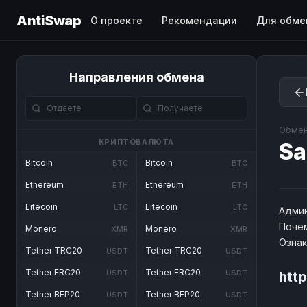
AntiSwap
О проекте
Рекомендации
Для обме
Направления обмена
Обмен
КРИПТОВАЛЮТА
Sa
Bitcoin
Bitcoin
BTC
BTC
Ethereum
Ethereum
ETH
ETH
Litecoin
Litecoin
LTC
LTC
Админ
Почем
Monero
Monero
XMR
XMR
Озна
Tether TRC20
Tether TRC20
USDT
USDT
Tether ERC20
Tether ERC20
USDT
USDT
htt
Tether BEP20
Tether BEP20
USDT
USDT