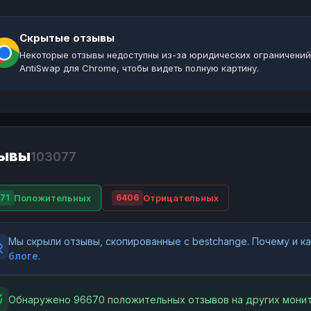
Скрытые отзывы
Некоторые отзывы недоступны из-за юридических ограничений
AntiSwap для Chrome, чтобы видеть полную картину.
ывы
103077
Положительных
Отрицательных
71
6406
Мы скрыли отзывы, скопированные с bestchange. Почему и 
блоге
.
Обнаружено 96670 положительных отзывов на других монит