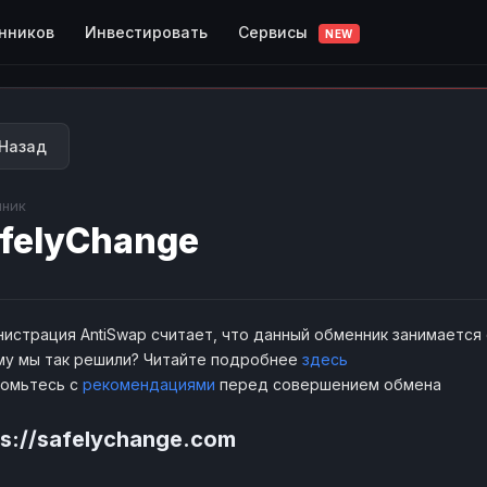
Сервисы
нников
Инвестировать
NEW
Назад
ник
felyChange
истрация AntiSwap считает, что данный обменник занимается
у мы так решили? Читайте подробнее
здесь
комьтесь с
рекомендациями
перед совершением обмена
ps://safelychange.com