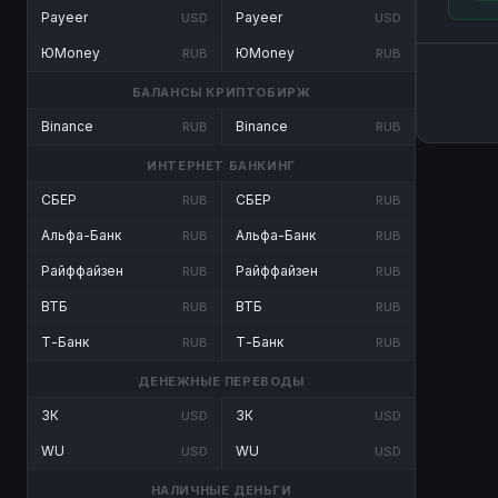
Payeer
Payeer
USD
USD
ЮMoney
ЮMoney
RUB
RUB
БАЛАНСЫ КРИПТОБИРЖ
Binance
Binance
RUB
RUB
ИНТЕРНЕТ БАНКИНГ
СБЕР
СБЕР
RUB
RUB
Альфа-Банк
Альфа-Банк
RUB
RUB
Райффайзен
Райффайзен
RUB
RUB
ВТБ
ВТБ
RUB
RUB
Т-Банк
Т-Банк
RUB
RUB
ДЕНЕЖНЫЕ ПЕРЕВОДЫ
ЗК
ЗК
USD
USD
WU
WU
USD
USD
НАЛИЧНЫЕ ДЕНЬГИ