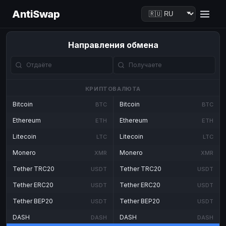
AntiSwap
Направления обмена
КРИПТОВАЛЮТА
Bitcoin
Bitcoin
BTC
BTC
Ethereum
Ethereum
ETH
ETH
Litecoin
Litecoin
LTC
LTC
Monero
Monero
XMR
XMR
Tether TRC20
Tether TRC20
USDT
USDT
Tether ERC20
Tether ERC20
USDT
USDT
Tether BEP20
Tether BEP20
USDT
USDT
DASH
DASH
DASH
DASH