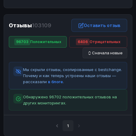
ЮMoney
ЮMoney
RUB
RUB
БАЛАНСЫ КРИПТОБИРЖ
Отзывы
103109
Binance
Binance
Оставить отзыв
RUB
RUB
ИНТЕРНЕТ БАНКИНГ
96703
Положительных
6406
Отрицательных
СБЕР
СБЕР
RUB
RUB
Сначала новые
Альфа-Банк
Альфа-Банк
RUB
RUB
Райффайзен
Райффайзен
RUB
RUB
Мы скрыли отзывы, скопированные с bestchange.
ВТБ
ВТБ
RUB
RUB
Почему и как теперь устроены наши отзывы —
рассказали
в блоге
.
Т-Банк
Т-Банк
RUB
RUB
ДЕНЕЖНЫЕ ПЕРЕВОДЫ
Обнаружено 96702 положительных отзывов на
других мониторингах.
ЗК
ЗК
USD
USD
WU
WU
USD
USD
НАЛИЧНЫЕ ДЕНЬГИ
1
Наличные
Наличные
RUB
RUB