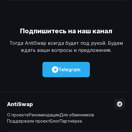
Наличные
Наличные
USD
USD
Наличные
Наличные
KZT
KZT
Подпишитесь на наш канал
Тогда AntiSwap всегда будет под рукой. Будем
ждать ваши вопросы и предложения.
Telegram
AntiSwap
О проекте
Рекомендации
Для обменников
Поддержали проект
Блог
Партнёрка