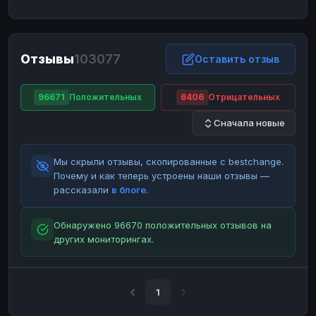
ЮMoney
ЮMoney
RUB
RUB
БАЛАНСЫ КРИПТОБИРЖ
Отзывы
103077
Binance
Binance
Оставить отзыв
RUB
RUB
ИНТЕРНЕТ БАНКИНГ
96671
Положительных
6406
Отрицательных
СБЕР
СБЕР
RUB
RUB
Сначала новые
Альфа-Банк
Альфа-Банк
RUB
RUB
Райффайзен
Райффайзен
RUB
RUB
Мы скрыли отзывы, скопированные с bestchange.
ВТБ
ВТБ
RUB
RUB
Почему и как теперь устроены наши отзывы —
рассказали
в блоге
.
Т-Банк
Т-Банк
RUB
RUB
ДЕНЕЖНЫЕ ПЕРЕВОДЫ
Обнаружено 96670 положительных отзывов на
других мониторингах.
ЗК
ЗК
USD
USD
WU
WU
USD
USD
НАЛИЧНЫЕ ДЕНЬГИ
1
Наличные
Наличные
RUB
RUB