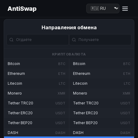
AntiSwap
Направления обмена
КРИПТОВАЛЮТА
Bitcoin
Bitcoin
BTC
BTC
Ethereum
Ethereum
ETH
ETH
Litecoin
Litecoin
LTC
LTC
Monero
Monero
XMR
XMR
Tether TRC20
Tether TRC20
USDT
USDT
Tether ERC20
Tether ERC20
USDT
USDT
Tether BEP20
Tether BEP20
USDT
USDT
DASH
DASH
DASH
DASH