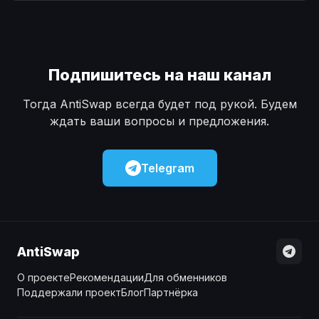
Наличные
Наличные
USD
USD
Наличные
Наличные
KZT
KZT
Подпишитесь на наш канал
Тогда AntiSwap всегда будет под рукой. Будем
ждать ваши вопросы и предложения.
Telegram
AntiSwap
О проекте
Рекомендации
Для обменников
Поддержали проект
Блог
Партнёрка