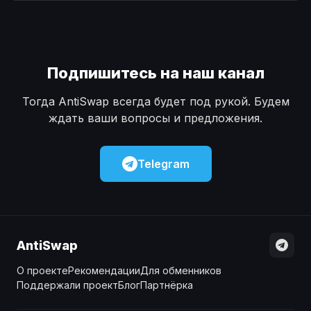
Наличные
Наличные
USD
USD
Наличные
Наличные
KZT
KZT
Подпишитесь на наш канал
Тогда AntiSwap всегда будет под рукой. Будем
ждать ваши вопросы и предложения.
Telegram
AntiSwap
О проекте
Рекомендации
Для обменников
Поддержали проект
Блог
Партнёрка