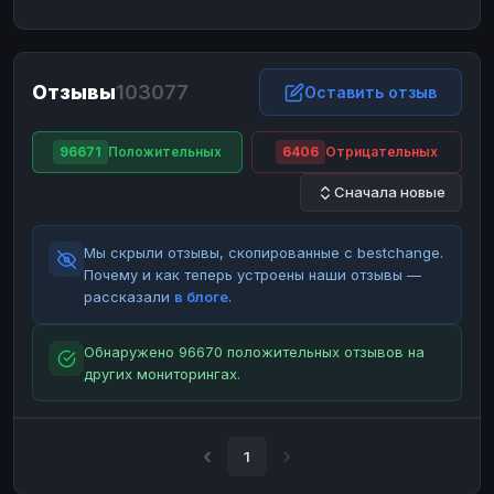
ЮMoney
ЮMoney
RUB
RUB
БАЛАНСЫ КРИПТОБИРЖ
Отзывы
103077
Binance
Binance
Оставить отзыв
RUB
RUB
ИНТЕРНЕТ БАНКИНГ
96671
Положительных
6406
Отрицательных
СБЕР
СБЕР
RUB
RUB
Сначала новые
Альфа-Банк
Альфа-Банк
RUB
RUB
Райффайзен
Райффайзен
RUB
RUB
Мы скрыли отзывы, скопированные с bestchange.
ВТБ
ВТБ
RUB
RUB
Почему и как теперь устроены наши отзывы —
рассказали
в блоге
.
Т-Банк
Т-Банк
RUB
RUB
ДЕНЕЖНЫЕ ПЕРЕВОДЫ
Обнаружено 96670 положительных отзывов на
других мониторингах.
ЗК
ЗК
USD
USD
WU
WU
USD
USD
НАЛИЧНЫЕ ДЕНЬГИ
1
Наличные
Наличные
RUB
RUB