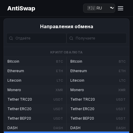
AntiSwap
Направления обмена
КРИПТОВАЛЮТА
Bitcoin
Bitcoin
BTC
BTC
Ethereum
Ethereum
ETH
ETH
Litecoin
Litecoin
LTC
LTC
Monero
Monero
XMR
XMR
Tether TRC20
Tether TRC20
USDT
USDT
Tether ERC20
Tether ERC20
USDT
USDT
Tether BEP20
Tether BEP20
USDT
USDT
DASH
DASH
DASH
DASH