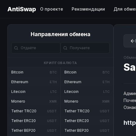
AntiSwap
О проекте
Рекомендации
Для обме
Направления обмена
Обмен
КРИПТОВАЛЮТА
Sa
Bitcoin
Bitcoin
BTC
BTC
Ethereum
Ethereum
ETH
ETH
Litecoin
Litecoin
LTC
LTC
Админ
Почем
Monero
Monero
XMR
XMR
Озна
Tether TRC20
Tether TRC20
USDT
USDT
Tether ERC20
Tether ERC20
USDT
USDT
htt
Tether BEP20
Tether BEP20
USDT
USDT