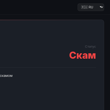
Статус
Скам
 скамом