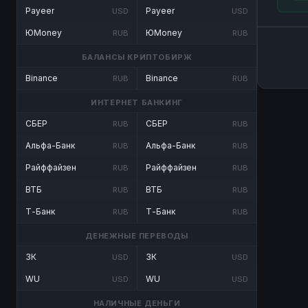
Payeer
Payeer
USD
USD
ЮMoney
ЮMoney
RUB
RUB
БАЛАНСЫ КРИПТОБИРЖ
Binance
Binance
RUB
RUB
ИНТЕРНЕТ БАНКИНГ
СБЕР
СБЕР
RUB
RUB
Альфа-Банк
Альфа-Банк
RUB
RUB
Райффайзен
Райффайзен
RUB
RUB
ВТБ
ВТБ
RUB
RUB
Т-Банк
Т-Банк
RUB
RUB
ДЕНЕЖНЫЕ ПЕРЕВОДЫ
ЗК
ЗК
USD
USD
WU
WU
USD
USD
НАЛИЧНЫЕ ДЕНЬГИ