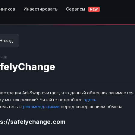
Сервисы
нников
Инвестировать
NEW
Назад
ник
felyChange
истрация AntiSwap считает, что данный обменник занимается
у мы так решили? Читайте подробнее
здесь
комьтесь с
рекомендациями
перед совершением обмена
ps://safelychange.com