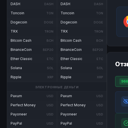
DASH
DASH
DASH
DASH
Toncoin
Toncoin
TON
TON
Dogecoin
Dogecoin
DOGE
DOGE
TRX
TRX
TRON
TRON
Bitcoin Cash
Bitcoin Cash
BCH
BCH
BinanceCoin
BinanceCoin
BEP20
BEP20
Ether Classic
Ether Classic
ETC
ETC
Отз
Solana
Solana
SOL
SOL
Ripple
Ripple
XRP
XRP
966
ЭЛЕКТРОННЫЕ ДЕНЬГИ
Paxum
Paxum
USD
USD
Perfect Money
Perfect Money
USD
USD
Payoneer
Payoneer
USD
USD
PayPal
PayPal
USD
USD