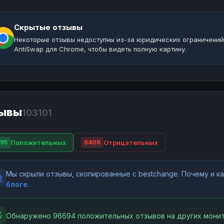
Скрытые отзывы
Некоторые отзывы недоступны из-за юридических ограничений
AntiSwap для Chrome, чтобы видеть полную картину.
ывы
103101
Положительных
Отрицательных
95
6406
Мы скрыли отзывы, скопированные с bestchange. Почему и 
блоге
.
Обнаружено 96694 положительных отзывов на других монит